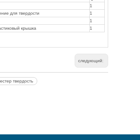
1
ние для твердости
1
1
стиковый крышка
1
следующий:
тестер твердость