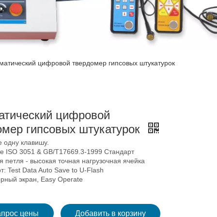
матический цифровой твердомер гипсовых штукатурок
атический цифровой
омер гипсовых штукатурок
е одну клавишу.
те ISO 3051 & GB/T17669.3-1999 Стандарт
я петля - высокая точная нагрузочная ячейка
т: Test Data Auto Save to U-Flash
сорный экран, Easy Operate
апрос цены
Добавить в корзину