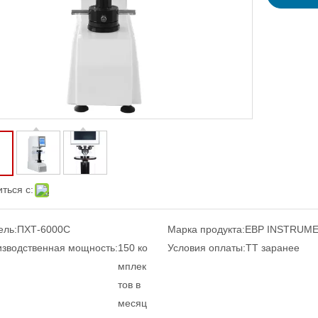
ться с:
ель:
ПХТ-6000С
Марка продукта:
EBP INSTRUM
зводственная мощность:
150 ко
Условия оплаты:
ТТ заранее
мплек
тов в
месяц