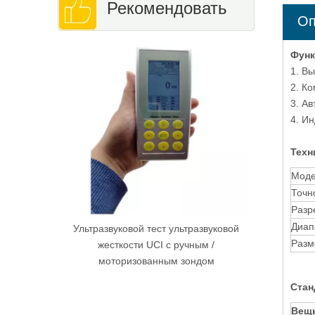
Рекомендовать
Оп
Цифровая 
Функ
испытан
1. Вы
2. К
3. А
4. И
Техн
Мод
Точн
Разр
Диап
Ультразвуковой тест ультразвуковой
Разм
жесткости UCI с ручным /
моторизованным зондом
Ста
Вещ