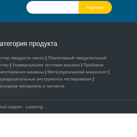
подписка
атегория продукта
естер твердости ленты
|
Портативный твердотельный
естер
|
Универсальная тестовая машина
|
Приборов
риготовления машины
|
Металлургический микроскоп
|
еразрушительные инструменты тестирования
|
асходные материалы и запчасти
al support
:
Leadong