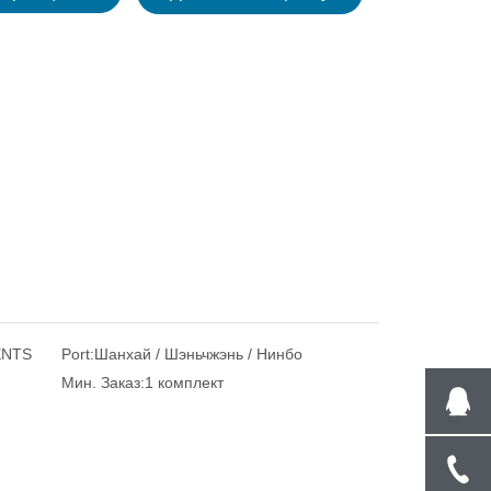
ENTS
Port:
Шанхай / Шэньчжэнь / Нинбо
Мин. Заказ:
1 комплект