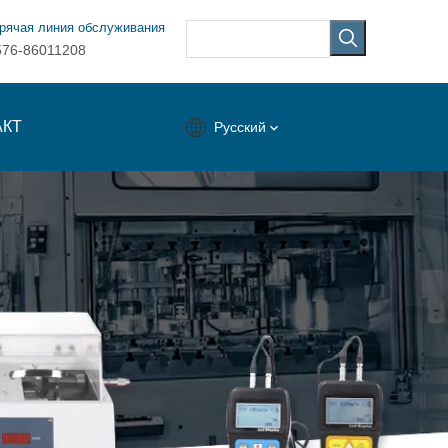
рячая линия обслуживания
576-86011208
АКТ
Pусский