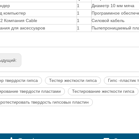
ндер
1
Диаметр 10 мм мяча
д компьютер
1
Программное обеспече
2 Компания Cable
1
Силовой кабель
ания для аксессуаров
1
Пылепроницаемый пла
ыдущий:
ер твердости гипса
Тестер жесткости гипса
Гипс -пластик 
ирование твердости пластами
Тестирование жесткости гипса
протестировать твердость гипсовых пластин