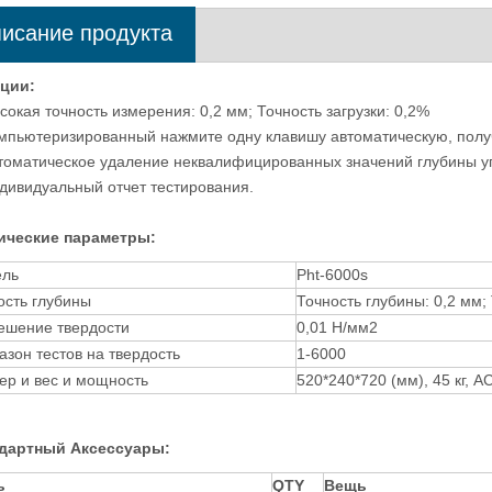
исание продукта
ультразвуковая машина для
Высокоточный цифровой
ции:
ий на трещины и утечки
ультразвуковой дефектоскоп EFD-5
сокая точность измерения: 0,2 мм; Точность загрузки: 0,2%
омпьютеризированный нажмите одну клавишу автоматическую, получ
втоматическое удаление неквалифицированных значений глубины у
ндивидуальный отчет тестирования.
ические параметры:
ель
Pht-6000s
ость глубины
Точность глубины: 0,2 мм; 
ешение твердости
0,01 Н/мм2
азон тестов на твердость
1-6000
ер и вес и мощность
520*240*720 (мм), 45 кг, 
ндартный
Аксессуары:
ь
QTY
Вещь