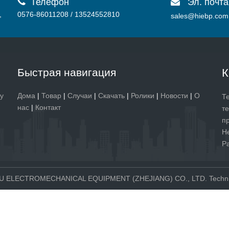

Телефон
Эл. почта

,
0576-86011208 / 13524552810
sales@hiebp.com
Быстрая навигация
К
у
Дома
|
Товар
|
Случаи
|
Скачать
|
Ролики
|
Новости
|
О
Т
нас
|
Контакт
т
п
Н
Р
PU ELECTROMECHANICAL EQUIPMENT (ZHEJIANG) CO., LTD. Technic