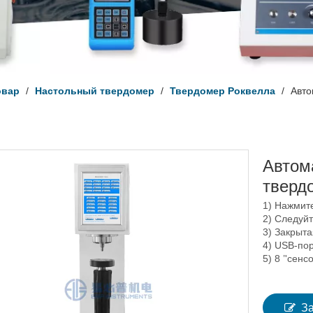
овар
/
Настольный твердомер
/
Твердомер Роквелла
/
Авто
Автом
тверд
1) Нажмит
2) Следуй
3) Закрыта
4) USB-пор
5) 8 ’'сен
З