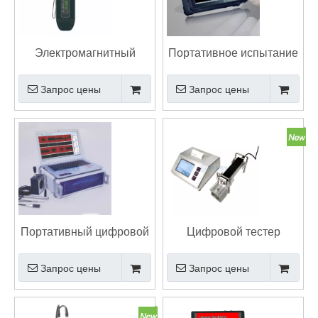
Электромагнитный
Портативное испытание
акустический
вихревых токов цифров
Запрос цены
Запрос цены
ультразвуковой
для обнаружения
толщиномер с
рванины
измерением толщины
теплообменного
зонда ЭМАТ
аппарата
Портативный цифровой
Цифровой тестер
вихретоковый детектор
шероховатости
Запрос цены
Запрос цены
поверхности с
принтером