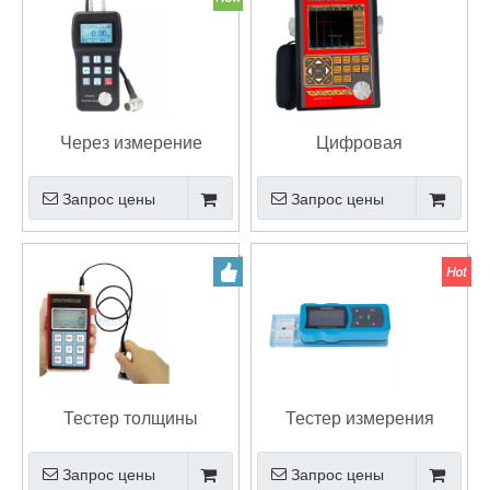
Через измерение
Цифровая
толщины стенки
ультразвуковая машина
Запрос цены
Запрос цены
цифрового
для испытаний на
ультразвукового
трещины и утечки
толщиномера покрытия
Тестер толщины
Тестер измерения
покрытия сухой пленки
шероховатости
Запрос цены
Запрос цены
цифрового датчика
поверхности Ра Рз с