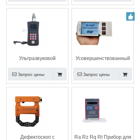
глубины краски
хорошей ценой
Ультразвуковой
Усовершенствованный
толщиномер стенки
тестер шероховатости
Запрос цены
Запрос цены
трубы стальной
поверхности с цветным
толщиномер
сенсорным экраном
Дефектоскоп с
Ra Rz Rq Rt Прибор для