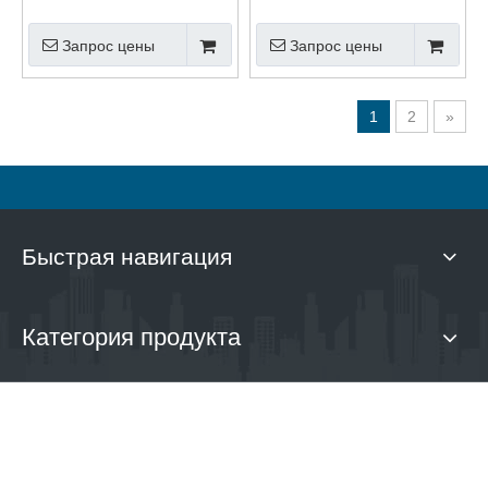
магнитным ярмом
проверки
Запрос цены
Запрос цены
переменного тока
шероховатости
постоянного тока
поверхности
1
2
»
Быстрая навигация
Категория продукта