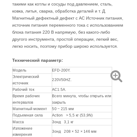
такими как котлы и сосуды под давлением, сталь,
ковка, литья, сварка, обработка деталей и т. Д.
Магнитный дефектный дефект с AC Источник питания,
источник питания переменного тока с использованием
блока питания 220 В напрямую, без какого-либо
другого инструмента, простой операции, легкий вес,
легко носить, поэтому прибор широко используется.
Технический параметр:
Модель
EFD-200Y.
Электрический
220V50HZ.
источник
Рабочий ток
AC1.5A.
Время рабочих
Всего минута, чтобы открыть или
интервалов
закрыть
Магнитный момент
50 ~ 215 мм
Подъемная сила
Action > 5,5 кг (53,9N)
Масса
Зонд 3,1 кг
Изложение
Зонд 208 × 52 × 146 мм
измерения