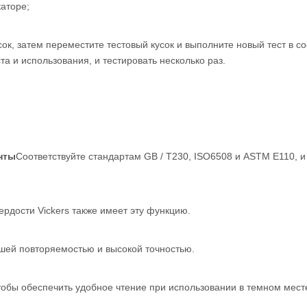
аторе;
сок, затем переместите тестовый кусок и выполните новый тест в со
та и использования, и тестировать несколько раз.
нты
Соответствуйте стандартам GB / T230, ISO6508 и ASTM E110, и
ердости Vickers также имеет эту функцию.
рошей повторяемостью и высокой точностью.
тобы обеспечить удобное чтение при использовании в темном месте