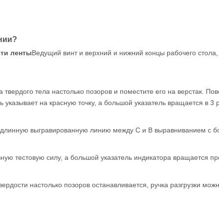
нии?
сти ленты
Ведущий винт и верхний и нижний концы рабочего стола,
 твердого тела настолько позоров и поместите его на верстак. П
 указывает на красную точку, а большой указатель вращается в 3 
ь длинную выгравированную линию между C и B выравниванием с б
вную тестовую силу, а большой указатель индикатора вращается пр
вердости настолько позоров останавливается, ручка разгрузки мож