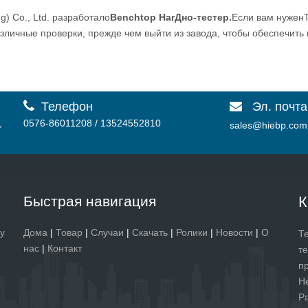
) Co., Ltd. разработало
Benchtop Har
Дно-тестер
.
Если вам нужен
зличные проверки, прежде чем выйти из завода, чтобы обеспечить 

Телефон
Эл. почта

,
0576-86011208 / 13524552810
sales@hiebp.com
Быстрая навигация
К
у
Дома
|
Товар
|
Случаи
|
Скачать
|
Ролики
|
Новости
|
О
Т
нас
|
Контакт
т
п
Н
Р