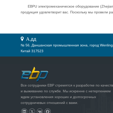
EBPU электромеханическое оборудование (Zhejiang
продукция удовлетворит вас. Поскольку мы провели ра
 А.
дд
№ 56, Даншанская промышленная зона, город Wenling
Китай 317523
Все сотрудники EBP стремятся к разработке по качеств
и выживанию по службе. Мы искренне с нетерпением
ждем установления хороших и долгосрочных
сотрудничевых отношений с вами.