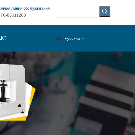
рячая линия обслуживания
576-86011208
АКТ
Pусский