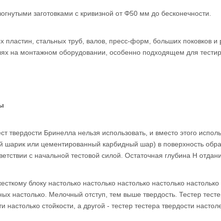
зогнутыми заготовками с кривизной от Φ50 мм до бесконечности.
ых пластин, стальных труб, валов, пресс-форм, больших поковков 
лях на монтажном оборудовании, особенно подходящем для тестир
ты
ст твердости Бринелла нельзя использовать, и вместо этого исполь
й шарик или цементированный карбидный шар) в поверхность образ
ветствии с начальной тестовой силой. Остаточная глубина H отдан
сткому блоку настолько настолько настолько настолько настолько 
ных настолько. Мелочный отступ, тем выше твердость. Тестер тест
и настолько стойкости, а другой - тестер тестера твердости насто