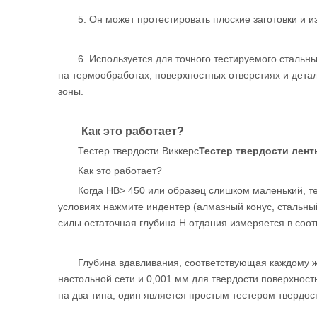
5. Он может протестировать плоские заготовки и и
6. Используется для точного тестируемого стальн
на термообработах, поверхностных отверстиях и дета
зоны.
Как это работает?
Тестер твердости Виккерс
Тестер твердости лен
Как это работает?
Когда HB> 450 или образец слишком маленький, те
условиях нажмите индентер (алмазный конус, стальны
силы остаточная глубина H отдания измеряется в соот
Глубина вдавливания, соответствующая каждому же
настольной сети и 0,001 мм для твердости поверхност
на два типа, один является простым тестером твердост