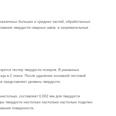
и различных больших и средних частей, обработанных
ования твердости сварных швов. и нагревательные
зуется тестер твердости позоров. В указанных
ца в 2 этапа. После удаления основной тестовой
ия представляет уровень твердости.
настолько, составляет 0,002 мм для твердости
еры твердости настолько настолько настолько поделен
левания поверхности.