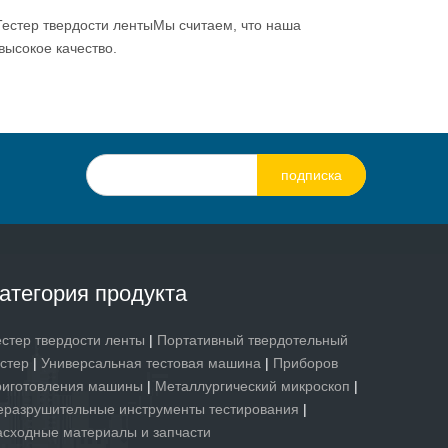
Тестер твердости ленты
Мы считаем, что наша
высокое качество.
подписка
атегория продукта
естер твердости ленты
|
Портативный твердотельный
естер
|
Универсальная тестовая машина
|
Приборов
риготовления машины
|
Металлургический микроскоп
|
еразрушительные инструменты тестирования
|
асходные материалы и запчасти