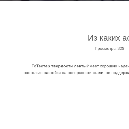
Из каких а
Просмотры:
329
А
То
Тестер твердости ленты
Имеет хорошую надеж
настолько настойки на поверхности стали, не поддерж