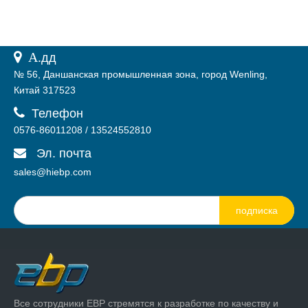
 А.
дд
№ 56, Даншанская промышленная зона, город Wenling,
Китай 317523

Телефон
0576-86011208 / 13524552810
Эл. почта

sales@hiebp.com
подписка
Все сотрудники EBP стремятся к разработке по качеству и