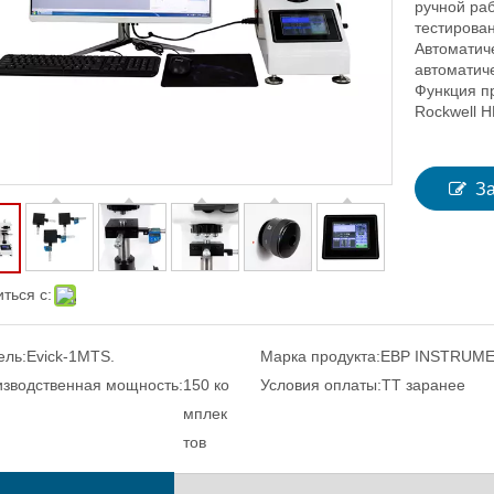
ручной ра
тестирова
Автоматиче
автоматиче
Функция п
Rockwell HR
З
ться с:
ель:
Evick-1MTS.
Марка продукта:
EBP INSTRUM
зводственная мощность:
150 ко
Условия оплаты:
TT заранее
мплек
тов