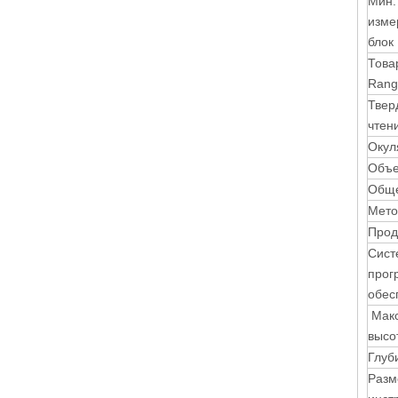
Мин.
изме
блок
Това
Rang
Твер
чтен
Окул
Объе
Обще
Мето
Прод
Сист
прог
обес
Макс
высо
Глуб
Разм