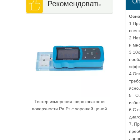
Оп
Рекомендовать
Осно
Видеомикроскоп высокого разрешения
Цифрово
1 Пр
EV-200AE
контро
внеш
2 Не
и мн
3 10
необ
эффе
4 Оп
треб
ясно.
5 Со
роховатости
избе
орошей ценой
6 С 
диаг
7. П
прео
данн