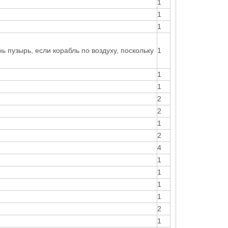
1
1
1
 пузырь, если корабль по воздуху, поскольку
1
1
1
2
2
1
2
4
1
1
1
1
2
1