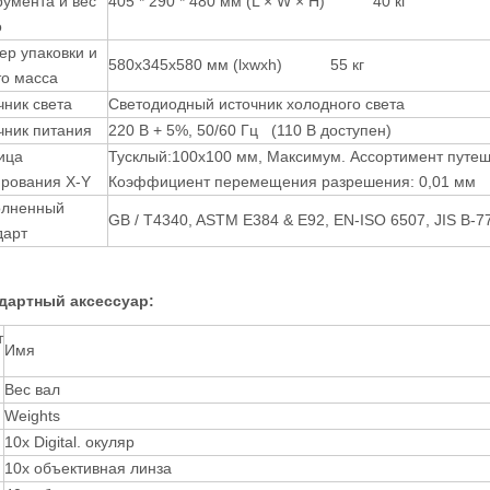
румента и вес
405 * 290 * 480 мм (L × W × H) 40 кг
о
ер упаковки и
580x345x580 мм (lxwxh) 55 кг
то масса
чник света
Светодиодный источник холодного света
чник питания
220 В + 5%, 50/60 Гц (110 В доступен)
ица
Тусклый:100х100 мм, Максимум. Ассортимент путеше
ирования X-Y
Коэффициент перемещения разрешения: 0,01 мм
лненный
GB / T4340, ASTM E384 & E92, EN-ISO 6507, JIS B-7
дарт
дартный аксессуар:
т
Имя
Вес вал
Weights
10x Digital. окуляр
10x объективная линза