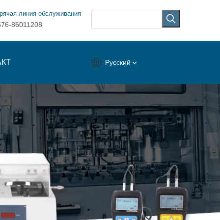
рячая линия обслуживания
576-86011208
АКТ
Pусский