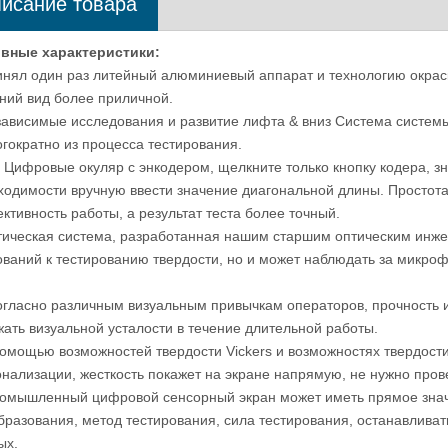
исание товара
вные характеристики:
й тестер жесткости Rockwell с
Компьютеризированный цифр
инял один раз литейный алюминиевый аппарат и технологию окраск
лем сенсорного экрана EROCK-
твердомер по Бринеллю ASTM
ний вид более приличной.
150T
Метод испытания металла eB
зависимые исследования и развитие лифта & вниз Система систем
3000MTS
огократно из процесса тестирования.
x Цифровые окуляр с энкодером, щелкните только кнопку кодера, з
ходимости вручную ввести значение диагональной длины. Простота
ктивность работы, а результат теста более точный.
тическая система, разработанная нашим старшим оптическим инже
ований к тестированию твердости, но и может наблюдать за микро
гласно различным визуальным привычкам операторов, прочность и
жать визуальной усталости в течение длительной работы.
помощью возможностей твердости Vickers и возможностях твердост
онализации, жесткость покажет на экране напрямую, не нужно прове
ромышленный цифровой сенсорный экран может иметь прямое значе
бразования, метод тестирования, сила тестирования, останавлива
ых.