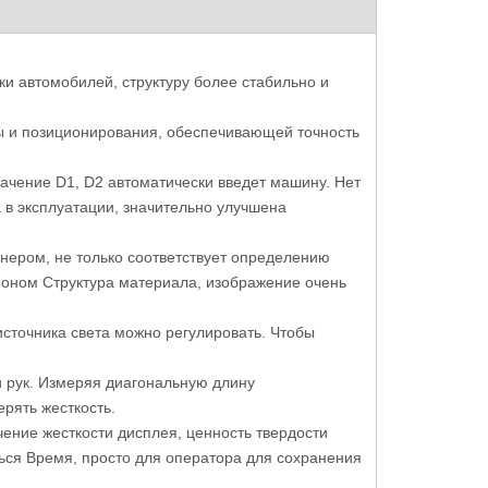
овой
Полностью автоматическая машина
6-позиционный
и автомобилей, структуру более стабильно и
 E10
для определения твердости по
Micro Vickers
RI-
Бринеллю следует за ИСО 6506 АСТМ
ы и позиционирования, обеспечивающей точность
Э10-12
начение D1, D2 автоматически введет машину. Нет
 в эксплуатации, значительно улучшена
нером, не только соответствует определению
фоном Структура материала, изображение очень
сточника света можно регулировать. Чтобы
и рук. Измеряя диагональную длину
рять жесткость.
ние жесткости дисплея, ценность твердости
ться Время, просто для оператора для сохранения