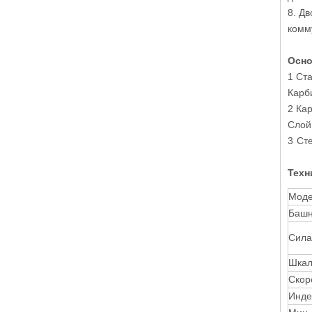
8. Д
комм
Осно
1 Ст
Карб
2 Ка
Слой
3
Сте
Техн
Моде
Баш
Сила
Шкал
Скор
Инде