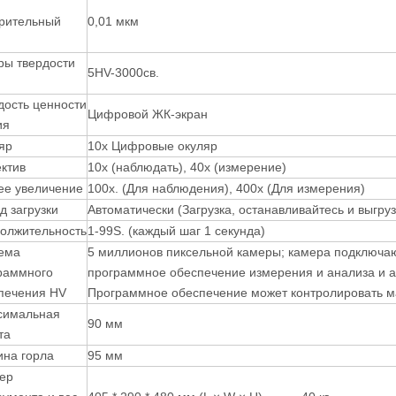
рительный
0,01 мкм
ры твердости
5HV-3000св.
дость ценности
Цифровой ЖК-экран
ия
яр
10x Цифровые окуляр
ктив
10x (наблюдать), 40x (измерение)
е увеличение
100x. (Для наблюдения), 400x (Для измерения)
д загрузки
Автоматически (Загрузка, останавливайтесь и выгру
олжительность
1-99S. (каждый шаг 1 секунда)
ема
5 миллионов пиксельной камеры; камера подключаю
раммного
программное обеспечение измерения и анализа и а
печения HV
Программное обеспечение может контролировать 
имальная
90 мм
та
ина горла
95 мм
ер