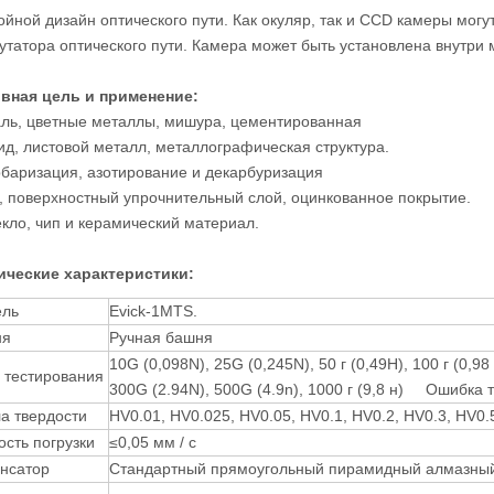
войной дизайн оптического пути. Как окуляр, так и CCD камеры мог
утатора оптического пути. Камера может быть установлена ​​внутри
вная цель и применение:
аль, цветные металлы, мишура, цементированная
ид, листовой металл, металлографическая структура.
рбаризация, азотирование и декарбуризация
, поверхностный упрочнительный слой, оцинкованное покрытие.
кло, чип и керамический материал.
ические характеристики:
ль
Evick-1MTS.
ня
Ручная башня
10G (0,098N), 25G (0,245N), 50 г (0,49Н), 100 г (0,98 
 тестирования
300G (2.94N), 500G (4.9n), 1000 г (9,8 н) Ошибка 
а твердости
HV0.01, HV0.025, HV0.05, HV0.1, HV0.2, HV0.3, HV0.
ость погрузки
≤0,05 мм / с
нсатор
Стандартный прямоугольный пирамидный алмазный и