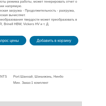
боты режима работы, может генерировать отчет о
нии напрямую.
ская загрузка - Продолжительность - разгрузка,
ская вычисляет.
реобразования твердости может преобразовать в
, Brinell HBW, Vickers HV и т. Д.
апрос цены
Добавить в корзину
ENTS
Port:
Шанхай, Шэньчжэнь, Нинбо
Мин. Заказ:
1 комплект