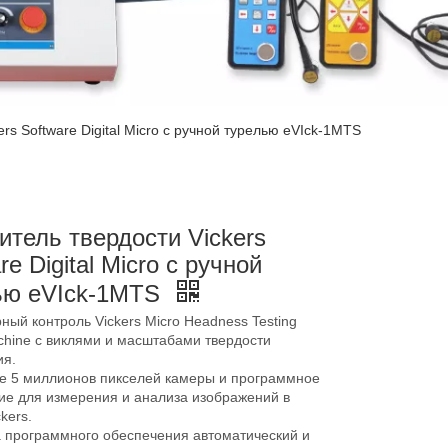
rs Software Digital Micro с ручной турелью eVIck-1MTS
итель твердости Vickers
re Digital Micro с ручной
ью eVIck-1MTS
ый контроль Vickers Micro Headness Testing
chine с виклями и масштабами твердости
ия.
ле 5 миллионов пикселей камеры и программное
ие для измерения и анализа изображений в
kers.
 программного обеспечения автоматический и