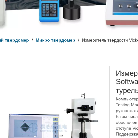
й твердомер
/
Микро твердомер
/
Измеритель твердости Vicke
Измер
Softwa
турел
Компьютерн
Testing Ma
рукопожат
В том чис
обеспечен
отступе Vic
Поддержка