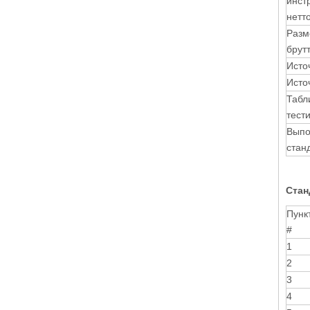
инст
нетт
Разм
брут
Исто
Исто
Табл
тест
Выпо
стан
Стан
Пунк
#
1
2
3
4