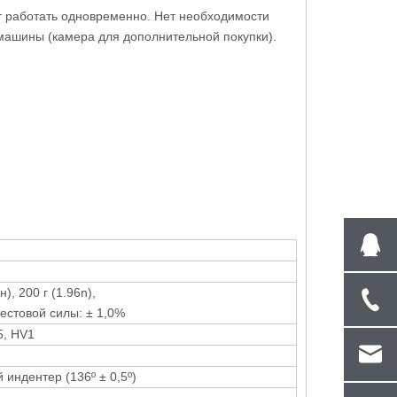
ут работать одновременно. Нет необходимости
 машины (камера для дополнительной покупки).
н), 200 г (1.96n),
тестовой силы: ± 1,0%
5, HV1
ндентер (136º ± 0,5º)