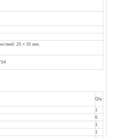
ствий: 25 × 25 мм,
734
Qty.
1
6
1
1