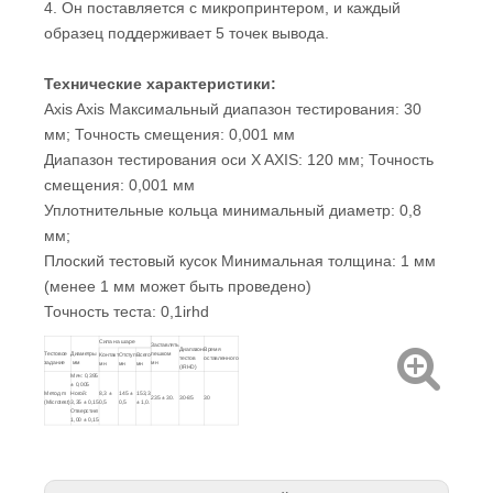
4. Он поставляется с микропринтером, и каждый
образец поддерживает 5 точек вывода.
Технические характеристики:
Axis Axis Максимальный диапазон тестирования: 30
мм; Точность смещения: 0,001 мм
Диапазон тестирования оси X AXIS: 120 мм; Точность
смещения: 0,001 мм
Уплотнительные кольца минимальный диаметр: 0,8
мм;
Плоский тестовый кусок Минимальная толщина: 1 мм
(менее 1 мм может быть проведено)
Точность теста: 0,1irhd
Сила на шаре
Заставлять
Диапазон
Время
Тестовое
Диаметры
пешком
Контакт
Отступ
Всего
тестов
оставленного
задание
мм
мн
мн
мн
мн
(IRHD)
Мяч: 0,395
± 0,005
Метод m
Ногой:
8,3 ±
145 ±
153,3
235 ± 30.
30-85
30
(Microtest)
3,35 ± 0,15
0,5
0,5
± 1,0.
Отверстие:
1,00 ± 0,15