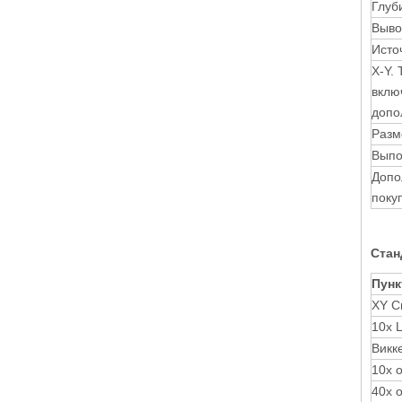
Глуб
Выво
Исто
X-Y.
вклю
допо
Разм
Выпо
Допо
поку
Стан
Пунк
XY C
10x 
Викк
10x 
40x 