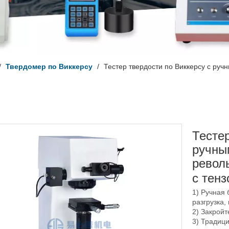
/
Твердомер по Виккерсу
/
Тестер твердости по Виккерсу с ру
Тестер
ручны
револ
с тен
1) Ручная 
разгрузка
2) Закройт
3) Традици