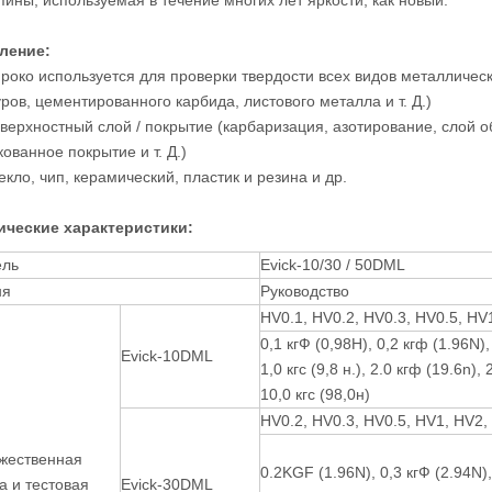
пины, используемая в течение многих лет яркости, как новый.
ление:
ироко используется для проверки твердости всех видов металлическ
ров, цементированного карбида, листового металла и т. Д.)
оверхностный слой / покрытие (карбаризация, азотирование, слой о
ованное покрытие и т. Д.)
екло, чип, керамический, пластик и резина и др.
ические характеристики:
ль
Evick-10/30 / 50DML
ня
Руководство
HV0.1, HV0.2, HV0.3, HV0.5, HV
0,1 кгФ (0,98Н), 0,2 кгф (1.96N),
Evick-10DML
1,0 кгс (9,8 н.), 2.0 кгф (19.6n), 
10,0 кгс (98,0н)
HV0.2, HV0.3, HV0.5, HV1, HV2,
жественная
0.2KGF (1.96N), 0,3 кгФ (2.94N), 0
а и тестовая
Evick-30DML