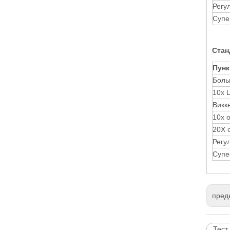
Регу
Супе
Стан
Пунк
Боль
10x 
Викк
10x 
20X 
Регу
Супе
пред
Тест