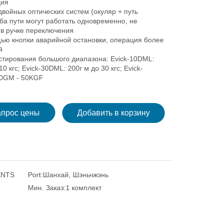
ция
двойных оптических систем (окуляр + путь
ба пути могут работать одновременно, не
 в ручке переключения
щью кнопки аварийной остановки, операция более
й
естирования большого диапазона: Evick-10DML:
0 кгс; Evick-30DML: 200г м до 30 кгс; Evick-
0GM - 50KGF
апрос цены
Добавить в корзину
ENTS
Port:
Шанхай, Шэньчжэнь
Мин. Заказ:
1 комплект