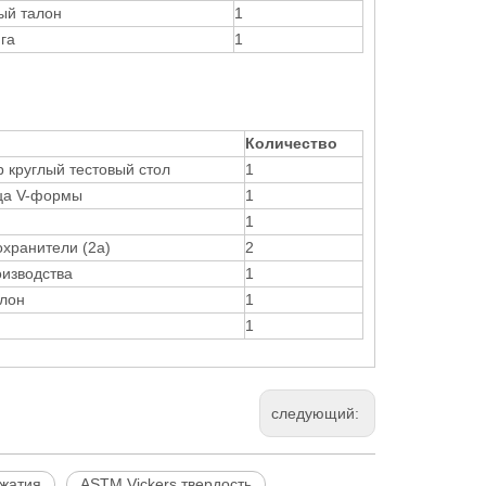
ый талон
1
га
1
Количество
 круглый тестовый стол
1
ица V-формы
1
1
хранители (2а)
2
изводства
1
алон
1
1
следующий:
ожатия
ASTM Vickers твердость