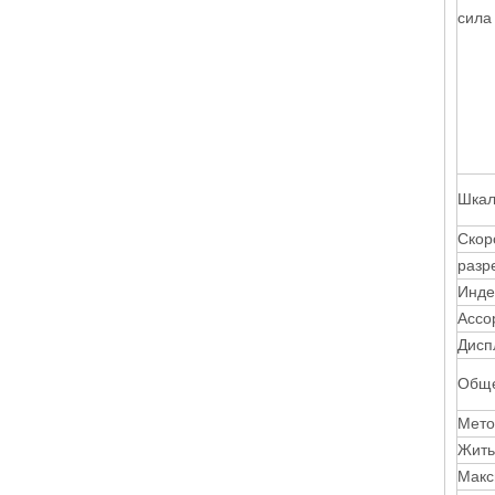
сила
Шкал
Скор
разр
Инде
Ассо
Дисп
Обще
Мето
Жить
Макс