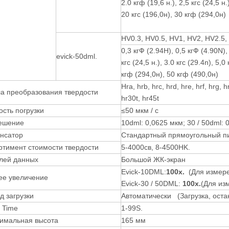
2.0 кгф (19,6 н.), 2,5 кгс (24,5 н
20 кгс (196,0н), 30 кгф (294,0н)
HV0.3, HV0.5, HV1, HV2, HV2.5,
0,3 кгФ (2.94Н), 0,5 кгФ (4.90N), 1
evick-50dml.
кгс (24,5 н.), 3.0 кгс (29.4n), 5,
кгф (294,0н), 50 кгф (490,0н)
Hra, hrb, hrc, hrd, hre, hrf, hrg, 
а преобразования твердости
hr30t, hr45t
ость погрузки
≤50 мкм / с
ешение
10dml: 0,0625 мкм; 30 / 50dml:
нсатор
Стандартный прямоугольный пи
ртимент стоимости твердости
5-4000св, 8-4500HK.
лей данных
Большой ЖК-экран
Evick-10DML:
100x.
(Для измере
е увеличение
Evick-30 / 50DML:
100x.
(Для из
д загрузки
Автоматически (Загрузка, оста
 Time
1-99S.
имальная высота
165 мм