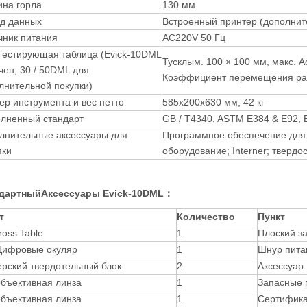
ина горла
130 мм
д данных
Встроенный принтер (дополнит
чник питания
AC220V 50 Гц
 Тестирующая таблица (Evick-10DML
Тусклым. 100 × 100 мм, макс. А
чен, 30 / 50DML для
Коэффициент перемещения раз
лнительной покупки)
ер инструмента и вес нетто
585x200x630 мм; 42 кг
лненный стандарт
GB / T4340, ASTM E384 & E92, 
лнительные аксессуары для
Программное обеспечение для
пки
оборудование; Interner; твердо
дартный
Аксессуары Evick-10DML
：
т
Количество
Пункт
ross Table
1
Плоский з
Цифровые окуляр
1
Шнур пита
ерский твердотельный блок
2
Аксессуар
объективная линза
1
Запасные 
объективная линза
1
Сертифика