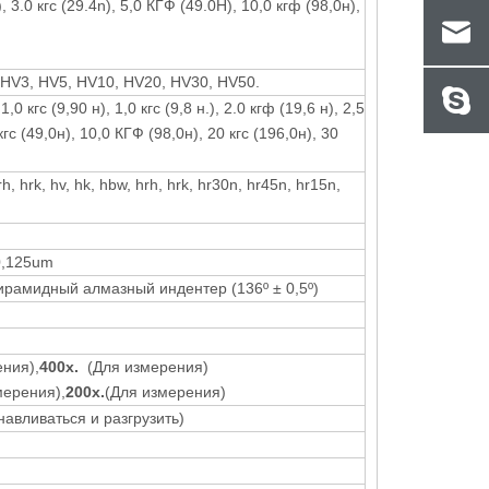
.), 3.0 кгс (29.4n), 5,0 КГФ (49.0Н), 10,0 кгф (98,0н),
 HV3, HV5, HV10, HV20, HV30, HV50.
,0 кгс (9,90 н), 1,0 кгс (9,8 н.), 2.0 кгф (19,6 н), 2,5
0 кгс (49,0н), 10,0 КГФ (98,0н), 20 кгс (196,0н), 30
hrh, hrk, hv, hk, hbw, hrh, hrk, hr30n, hr45n, hr15n,
 0,125um
рамидный алмазный индентер (136º ± 0,5º)
ния),
400x.
(Для измерения)
мерения),
200x.
(Для измерения)
навливаться и разгрузить)