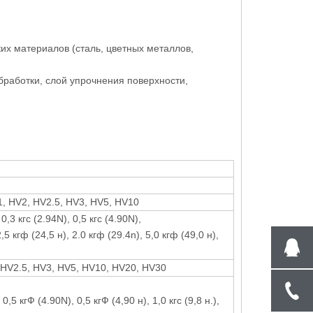
их материалов (сталь, цветных металлов,
бработки, слой упрочнения поверхности,
1, HV2, HV2.5, HV3, HV5, HV10
 0,3 кгс (2.94N), 0,5 кгс (4.90N),
2,5 кгф (24,5 н), 2.0 кгф (29.4n), 5,0 кгф (49,0 н),
 HV2.5, HV3, HV5, HV10, HV20, HV30
,5 кгФ (4.90N), 0,5 кгФ (4,90 н), 1,0 кгс (9,8 н.),