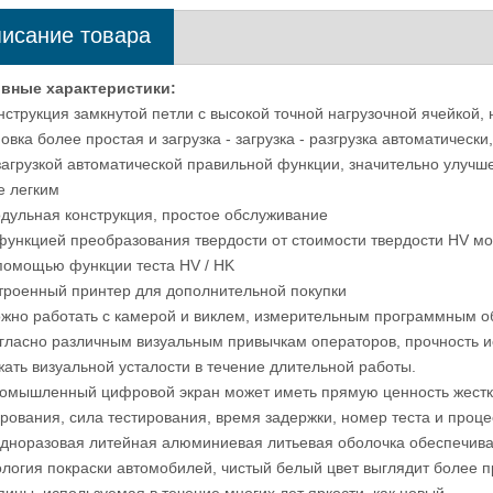
исание товара
вные характеристики:
й
Гидравлический портативный тестер
Машина для опре
нструкция замкнутой петли с высокой точной нагрузочной ячейкой, 
зки
жесткости Brinell B-3000P
резины Rockwel
овка более простая и загрузка - загрузка - разгрузка автоматически
пла
 загрузкой автоматической правильной функции, значительно улучш
е легким
одульная конструкция, простое обслуживание
 функцией преобразования твердости от стоимости твердости HV мож
 помощью функции теста HV / HK
строенный принтер для дополнительной покупки
ожно работать с камерой и виклем, измерительным программным 
огласно различным визуальным привычкам операторов, прочность и
жать визуальной усталости в течение длительной работы.
ромышленный цифровой экран может иметь прямую ценность жестко
ирования, сила тестирования, время задержки, номер теста и проце
Одноразовая литейная алюминиевая литьевая оболочка обеспечива
ология покраски автомобилей, чистый белый цвет выглядит более 