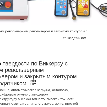
чным револьверным револьвером и закрытым контуром с
тензодатчиком
 твердости по Виккерсу с
м револьверным
ьвером и закрытым контуром
зодатчиком
башня, автоматическая загрузка, остановка,
, цифровые окуляр с энкодером
е структуру высокой точности высокой точности.
онная клавиатура типа, структура меню, простой