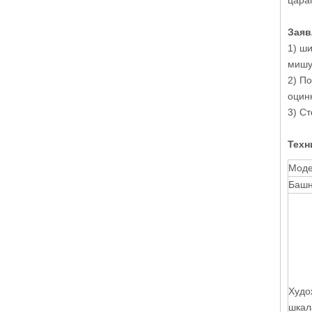
цара
Заяв
1) ш
мишу
2) П
оцинк
3) Ст
Техн
Моде
Баш
Худо
шкал