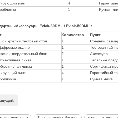
лирующий винт
4
Гарантийн
робложка
1
Ручная кни
дартный
Аксессуары Evick-30DML / Evick-50DML
：
т
Количество
Пункт
шой круглый тестовый стол
1
Средний размер
Цифровые окуляр
1
Тестовая табл
ерский твердотельный блок
2
Аксессуар
объективная линза
1
Запасные предо
объективная линза
1
Сертификат про
лирующий винт
4
Гарантийный т
робложка
1
Ручная книга
ыдущий:
 микротвердости
Тест твердости Виккерс
твердость рукоп