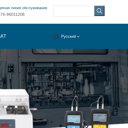
рячая линия обслуживания
576-86011208
АКТ
Pусский