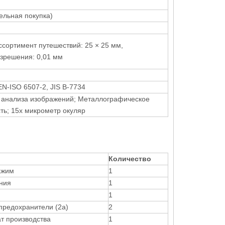
ельная покупка)
ссортимент путешествий: 25 × 25 мм,
решения: 0,01 мм
EN-ISO 6507-2, JIS B-7734
 анализа изображений; Металлографическое
сть; 15x микрометр окуляр
Количество
ажим
1
ния
1
1
предохранители (2а)
2
т производства
1