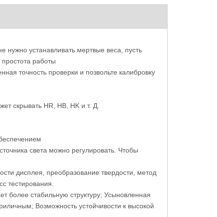
деления твердости
Твердомер по Виккерсу DVQ-
не нужно устанавливать мертвые веса, пусть
l R-150TP Тестер
5/10/30/50ALT цифрового управления
, простота работы
стика
датчиком нагрузки с обратной связью
енная точность проверки и позвольте калибровку
ет скрывать HR, HB, HK и т. Д.
обеспечением
сточника света можно регулировать. Чтобы
сти дисплея, преобразование твердости, метод
сс тестирования.
ет более стабильную структуру; Усыновленная
приличным; Возможность устойчивости к высокой