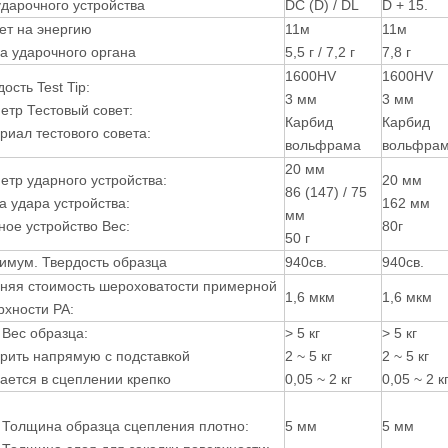
ударочного устройства
DC (D) / DL
D + 15.
ет на энергию
11м
11м
а ударочного органа
5,5 г / 7,2 г
7,8 г
1600HV
1600HV
ость Test Tip:
3 мм
3 мм
етр Тестовый совет:
Карбид
Карбид
риал тестового совета:
вольфрама
вольфра
20 мм
етр ударного устройства:
20 мм
86 (147) / 75
а удара устройства:
162 мм
мм
ное устройство Вес:
80г
50 г
имум. Твердость образца
940св.
940св.
няя стоимость шероховатости примерной
1,6 мкм
1,6 мкм
рхности РА:
 Вес образца:
> 5 кг
> 5 кг
рить напрямую с подставкой
2 ~ 5 кг
2 ~ 5 кг
ается в сцеплении крепко
0,05 ~ 2 кг
0,05 ~ 2 к
 Толщина образца сцепления плотно:
5 мм
5 мм