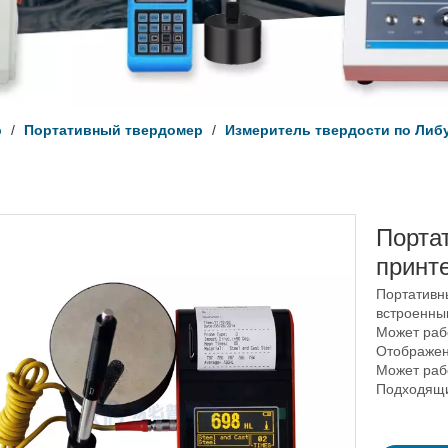
р
/
Портативный твердомер
/
Измеритель твердости по Либ
Порта
принт
Портативны
встроенны
Может рабо
Отображен
Может работ
Подходящи