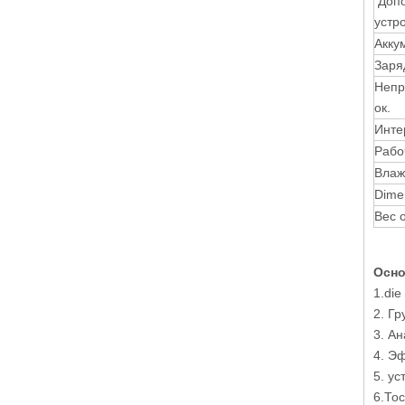
Допо
устр
Акку
Заря
Непр
ок.
Инте
Рабо
Влаж
Dime
Вес о
Осно
1.die
2. Гр
3. А
4. Э
5. у
6.То