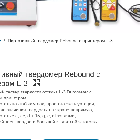
у
/
Портативный твердомер Rebound с принтером L-3
тивный твердомер Rebound с
ером L-3
й тестер твердости отскока L-3 Durometer с
м принтером;
тать на любых углах, простота эксплуатации;
ие значения твердости на экране напрямую;
ать с d, dc, d + 15, g, c, dl зонжами;
й тест твердости большой и тяжелой заготовки