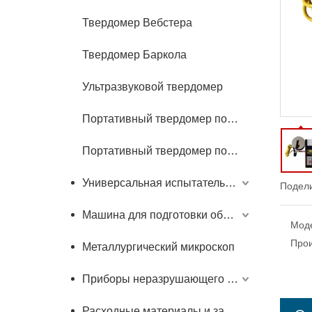
Твердомер Вебстера
Твердомер Баркола
Ультразвуковой твердомер
Портативный твердомер по Бринеллю
Портативный твердомер по Роквеллу
Универсальная испытательная машина
Подели
Машина для подготовки образцов
Мод
Прои
Металлургический микроскоп
Приборы неразрушающего контроля
Расходные материалы и запчасти