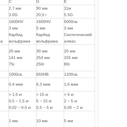
C
G
E
2,7 мм
90 мм
11м
3.0G
20,0 г
5.5G.
1600HV
1600HV
5000св.
3 мм
5 мм
3 мм
Карбид
Карбид
Синтетический
ма
вольфрама
вольфрама
алмаз
20 мм
30 мм
20 мм
141 мм
254 мм
155 мм
75г
250г
80г
1000св.
650HB.
1200св.
0,4 мкм
6,3 мкм
1,6 мкм
> 1,5 кг
> 15 кг
> 5 кг
0,5 ~ 1,5 кг
5 ~ 15 кг
2 ~ 5 кг
г
0,02 ~ 0,5 кг
0,5 ~ 5 кг
0,05 ~ 2 кг
1 мм
10 мм
5 мм