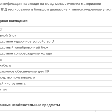
дентификация на складе на склад металлических материалов
АПИД тестирования в большом диапазоне и многоизмеренные участ
рная накладная:
КТ
вной блок
дартное ударочное устройство D
дартный калибровочный блок
дартное сопровождение кольцо
а
кабель
раммное обеспечение для ПК
водство пользователя
ай инструмента
нтия
анные необязательные предметы