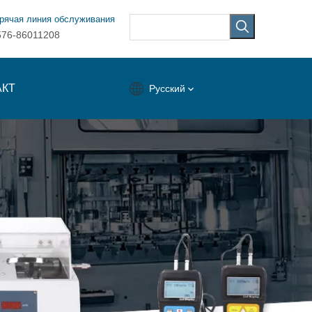
рячая линия обслуживания
576-86011208
АКТ
Pусский