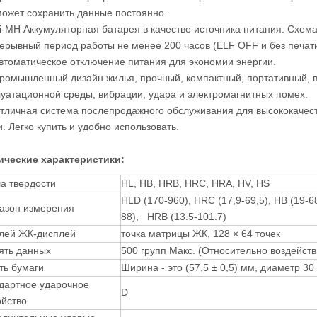
может сохранить данные постоянно.
Ni-MH Аккумуляторная батарея в качестве источника питания. Схем
ерывный период работы не менее 200 часов (ELF OFF и без печати
Автоматическое отключение питания для экономии энергии.
Промышленный дизайн жилья, прочный, компактный, портативный, в
луатационной среды, вибрации, удара и электромагнитных помех.
Отличная система послепродажного обслуживания для высококачеств
. Легко купить и удобно использовать.
ические характеристики:
а твердости
HL, HB, HRB, HRC, HRA, HV, HS
HLD (170-960), HRC (17,9-69,5), HB (19-6
азон измерения
88), HRB (13.5-101.7)
лей ЖК-дисплей
точка матрицы ЖК, 128 × 64 точек
ть данных
500 групп Макс. (Относительно воздейств
ть бумаги
Ширина - это (57,5 ± 0,5) мм, диаметр 30
дартное ударочное
D
ойство