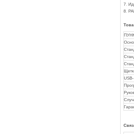
7. И
8. Р
Това
ПУН
Осно
Стан
Стан
Стан
Щетк
USB-
Прог
Руко
Случ
Гара
Связ