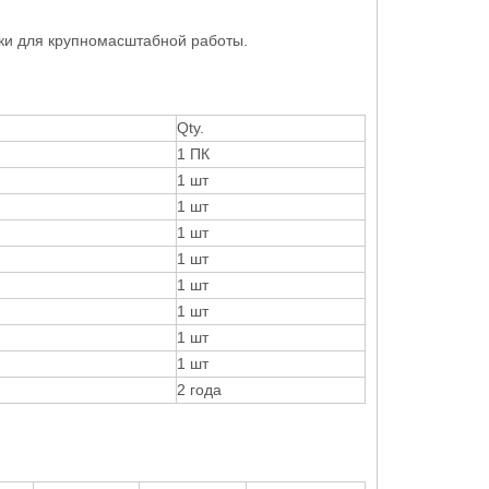
ки для крупномасштабной работы.
Qty.
1 ПК
1 шт
1 шт
1 шт
1 шт
1 шт
1 шт
1 шт
1 шт
2 года