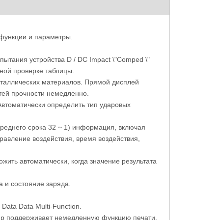
 функции и параметры.
спытания устройства D / DC Impact \"Comped \"
ной проверке таблицы.
ния Дурометр
Экономичная цифровая машина для
Руч
еталлических материалов. Прямой дисплей
МХ твердости
определения твердости по Бринеллю
Брин
стей прочности немедленно.
eBRI-3000
методу
Автоматически определить тип ударовых
среднего срока 32 ~ 1) информация, включая
равление воздействия, время воздействия,
жить автоматически, когда значение результата
 и состояние заряда.
ata Data Multi-Function.
ер поддерживает немедленную функцию печати.