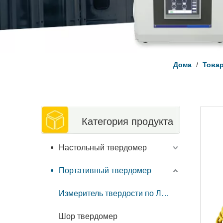
Дома
/
Това
Категория продукта
Настольный твердомер
Портативный твердомер
Измеритель твердости по Либу
Шор твердомер