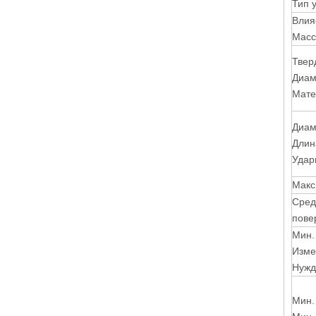
Тип 
Влия
Масс
Тверд
Диам
Мате
Диам
Длин
Удар
Макс
Сред
пове
Мин.
Изме
Нужд
Мин.