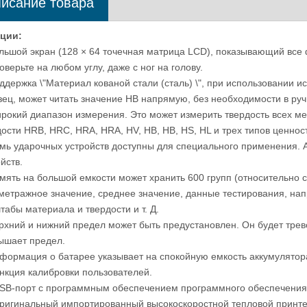
исание товара
ции:
ольшой экран (128 × 64 точечная матрица LCD), показывающий все
оверьте на любом углу, даже с ног на голову.
ддержка \"Материал кованой стали (сталь) \", при использовании и
зец, может читать значение HB напрямую, без необходимости в руч
Машина для тестирования жесткости
Ручной космос испыта
ирокий диапазон измерения. Это может измерить твердость всех м
Rockwell для пластикового EROCK-
400мм прибора Р-150
дости HRB, HRC, HRA, HRA, HV, HB, HB, HS, HL и трех типов ценно
150TP
Роквелл
емь ударочных устройств доступны для специального применения. 
ойств.
амять на большой емкости может хранить 600 групп (относительно 
метражное значение, среднее значение, данные тестирования, нап
табы материала и твердости и т. Д.
ерхний и нижний предел может быть предустановлен. Он будет трево
ышает предел.
нформация о батарее указывает на спокойную емкость аккумулятора
ункция калибровки пользователей.
USB-порт с программным обеспечением программного обеспечения D
Оригинальный импортированный высокоскоростной тепловой принт