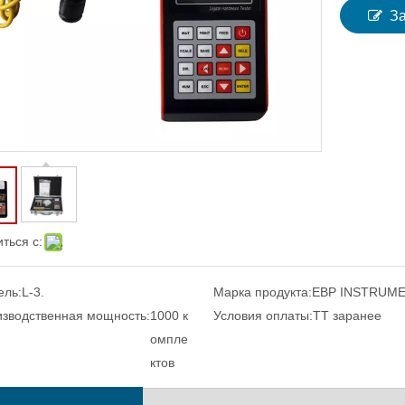
З
ться с:
ель:
L-3.
Марка продукта:
EBP INSTRUM
зводственная мощность:
1000 к
Условия оплаты:
TT заранее
омпле
ктов