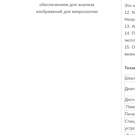
нием для анализа
Это 
й для микроскопии
12. 
Непр
13. 
14. 
эксп
15. 
жизни
Техн
Шкал
Диап
Дисп
Памя
Печа
Стан
устр