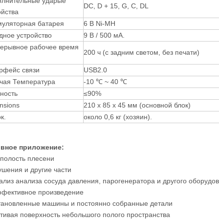
лнительные ударые
DC, D + 15, G, C, DL
ойства
муляторная батарея
6 В Ni-MH
дное устройство
9 В / 500 мА.
ерывное рабочее время
200 ч (с задним светом, без печати)
рфейс связи
USB2.0
чая Температура
-10 ℃ ~ 40 ℃
ность
≤90%
nsions
210 х 85 х 45 мм (основной блок)
к.
около 0,6 кг (хозяин).
вное приложение:
 полость плесени
ушения и другие части
нализ анализа сосуда давления, парогенератора и другого оборудо
ффективное произведение
становленные машины и постоянно собранные детали
стивая поверхность небольшого полого пространства