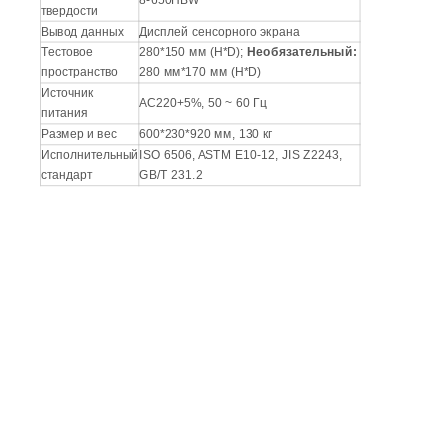
Диапазон
8-650HBW
твердости
Вывод данных
Дисплей сенсорного экрана
Тестовое
280*150 мм (H*D);
Необязательный:
пространство
280 мм*170 мм (H*D)
Источник
AC220+5%, 50 ~ 60 Гц
питания
Размер и вес
600*230*920 мм, 130 кг
Исполнительный
ISO 6506, ASTM E10-12, JIS Z2243,
стандарт
GB/T 231.2