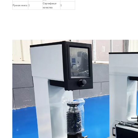
твердости
таблица Ø240
мм
Сертификат
Ручная книга
1
1
качества