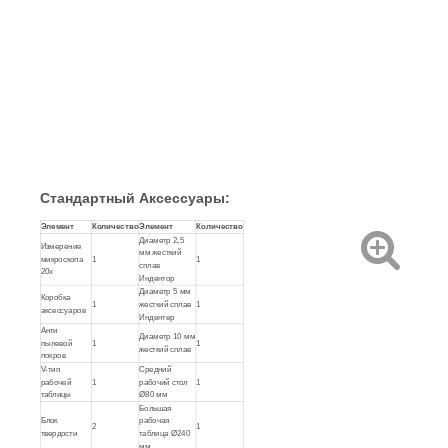
Стандартный
Аксессуары
:
Элемент
Количество
Элемент
Количество
Диаметр 2,5
Измерение
мм жесткий
микроскопа
1
1
сплав
20х
Индентор
Диаметр 5 мм
Коробка
1
жесткий сплав
1
аксессуаров
Индентер
Анти
Диаметр 10 мм
пылевой
1
1
жесткий сплав
покров
V-тип
Средний
рабочей
1
рабочий стол
1
таблицы
Ø80 мм
Большая
Блок
рабочая
2
1