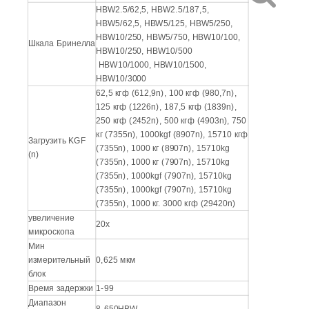
Башня
Автоматическая башня
HBW2.5/62,5, HBW2.5/187,5,
HBW5/62,5, HBW5/125, HBW5/250,
HBW10/250, HBW5/750, HBW10/100,
Шкала Бринелла
HBW10/250, HBW10/500
HBW10/1000, HBW10/1500,
HBW10/3000
62,5 кгф (612,9n), 100 кгф (980,7n),
125 кгф (1226n), 187,5 кгф (1839n),
250 кгф (2452n), 500 кгф (4903n), 750
кг (7355n), 1000kgf (8907n), 15710 кгф
Загрузить KGF
(7355n), 1000 кг (8907n), 15710kg
(n)
(7355n), 1000 кг (7907n), 15710kg
(7355n), 1000kgf (7907n), 15710kg
(7355n), 1000kgf (7907n), 15710kg
(7355n), 1000 кг. 3000 кгф (29420n)
увеличение
20x
микроскопа
Мин
измерительный
0,625 мкм
блок
Время задержки
1-99