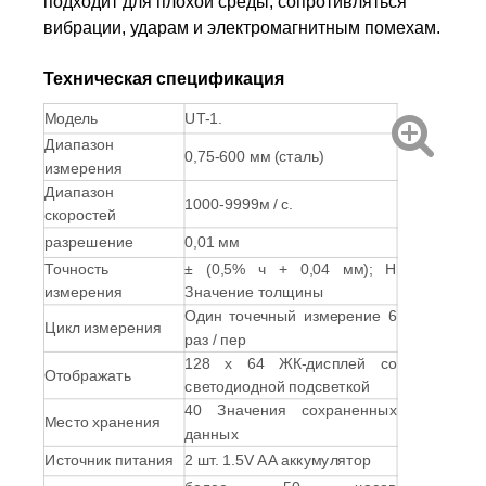
подходит для плохой среды, сопротивляться
вибрации, ударам и электромагнитным помехам.
Техническая спецификация
Модель
UT-1.
Диапазон
0,75-600 мм (сталь)
измерения
Диапазон
1000-9999м / с.
скоростей
разрешение
0,01 мм
Точность
± (0,5% ч + 0,04 мм);
H
измерения
Значение толщины
Один точечный измерение 6
Цикл измерения
раз / пер
128 х 64 ЖК-дисплей со
Отображать
светодиодной подсветкой
40 Значения сохраненных
Место хранения
данных
Источник питания
2 шт. 1.5V AA аккумулятор