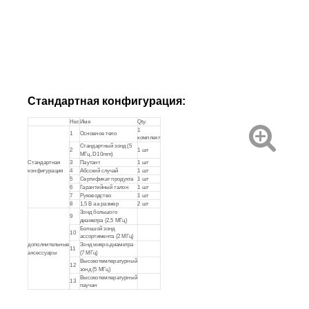
Стандартная конфигурация:
Нет.
Имя
Qty.
1
1
Основное тело
комплект
Стандартный зонд (5
2
1 шт
МГц, D10mm)
3
Паутант
1 шт
Стандартная
конфигурация
4
Абсский случай
1 шт
5
Сертификат продукта
1 шт
6
Гарантийный талон
1 шт
7
Руководство
1 шт
8
1,5 В аа размер
2 шт
Зонд большого
9
диаметра (2,5 МГц)
Большой зонд
10
ассортимента (2 МГц)
дополнительные
Зонд микро-диаметра
11
аксессуары
(7 МГц)
Высокотемпературный
12
зонд (5 МГц)
Высокотемпературный
13
паучан