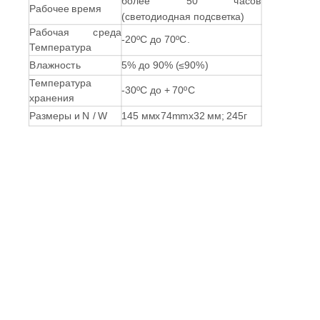
более 50 часов
Рабочее время
(светодиодная подсветка)
Рабочая среда
-20ºC до 70ºC.
Температура
Влажность
5% до 90% (≤90%)
Температура
-30ºC до + 70ºC
хранения
Размеры и N / W
145 ммx74mmx32 мм; 245г