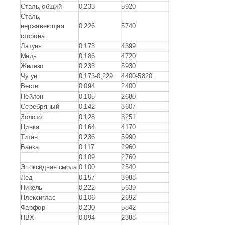
Сталь, общий
0.233
5920
Сталь,
нержавеющая
0.226
5740
сторона
Латунь
0.173
4399
Медь
0.186
4720
Железо
0.233
5930
Чугун
0,173-0,229
4400-5820.
Вести
0.094
2400
Нейлон
0.105
2680
Серебряный
0.142
3607
Золото
0.128
3251
Цинка
0.164
4170
Титан
0.236
5990
Банка
0.117
2960
0.109
2760
Эпоксидная смола
0.100
2540
Лед
0.157
3988
Никель
0.222
5639
Плексиглас
0.106
2692
Фарфор
0.230
5842
ПВХ
0.094
2388