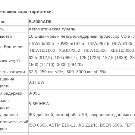
ические характеристики
:
ль
Б-3000
A
ПК
ль
Автоматическая турель
ьютер
10,1-дюймовый четырехъядерный процессор Core i3 /
HBW2,5/62,5 HBW2,5/187,5 HBW5/62,5 HBW5/125
а Бринелля
HBW10/1000 ХБВ10/250 HBW10/500 ХБВ10/3000
62,5 (612,9), 100 (980,7), 125 (1226), 187,5 (1839), 2
зка кгс(Н)
1500 (14710), 3000 (29420)
ость загрузки
62,5–250 кгс ≤1%; 500–3000 кгс ≤0,5%
ешение
0,1HBW
дости
я задержки
0-99С
азон
8-650HBW
дости
д данных
ЖК-дисплей, интерфейс USB, сохранение данных на
ставительский
ISO 6506, ASTM E10-12, JIS Z2243, BSEN 6506, ГБ/Т 
дарт