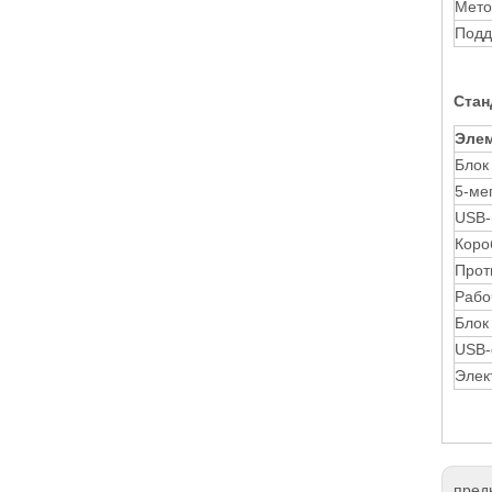
Мето
Подд
Ста
Эле
Блок
5-ме
USB-
Коро
Прот
Рабо
Блок
USB-
Элек
пред