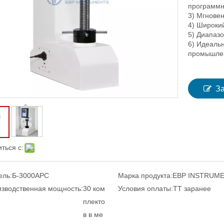
программн
3) Мгнове
4) Широкий
5) Диапазо
6) Идеальн
промышлен
З
ться с:
ель:
Б-3000APC
Марка продукта:
EBP INSTRUM
зводственная мощность:
30 ком
Условия оплаты:
ТТ заранее
плекто
в в ме