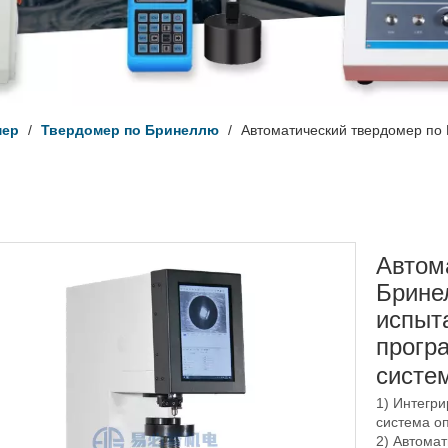
мер
/
Твердомер по Бринеллю
/
Автоматический твердомер по
Автом
Брине
испыт
прогр
систе
1) Интегр
система оп
2) Автома