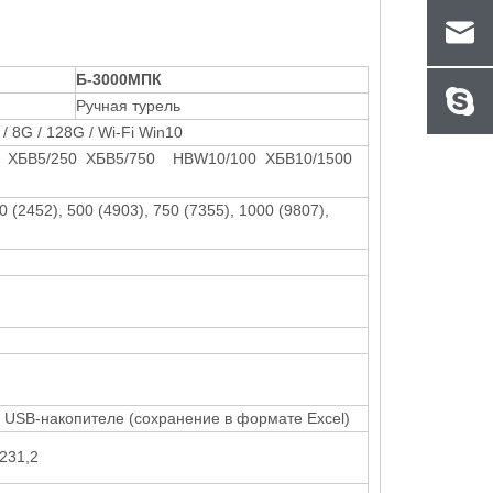
Б-3000
M
ПК
Ручная турель
 8G / 128G / Wi-Fi Win10
 ХБВ5/250 ХБВ5/750 HBW10/100 ХБВ10/1500
50 (2452), 500 (4903), 750 (7355), 1000 (9807),
 USB-накопителе (сохранение в формате Excel)
231,2