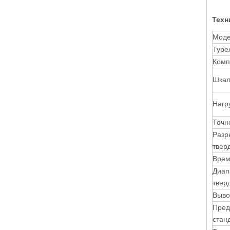
Техн
Моде
Туре
Комп
Шкал
Нагру
Точн
Разр
твер
Врем
Диап
твер
Выво
Пред
стан