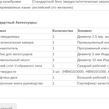
д калибровки
Стандартный блок твердости/оптическая шкал
ерживаемые языки
английский (по желанию)
ндартный
Аксессуары
:
мент
Количество
Элемент
 твердомера
1
Диаметр 2,5 мм, ин
гапиксельная камера
1
Промышленный ко
накопитель
1
Программный ключ
бка для аксессуаров
1
Диаметр 5 мм Инде
ивопыльный чехол
1
Диаметр 10 мм Инд
чий стол V-образного типа
1
Средний рабочий с
 твердости
3 шт. (HBW10/3000, HBW10/1000, 
флеш-диск
1
Большой рабочий с
тронная книга-руководство
1
Сертификат качест
ыдущий: