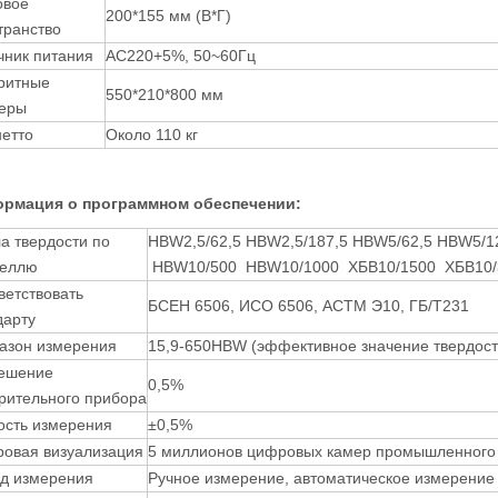
овое
200*155 мм (В*Г)
транство
чник питания
AC220+5%, 50~60Гц
ритные
550*210*800 мм
еры
нетто
Около 110 кг
рмация о программном обеспечении:
а твердости по
HBW2,5/62,5 HBW2,5/187,5 HBW5/62,5 HBW5/
еллю
HBW10/500 HBW10/1000 ХБВ10/1500 ХБВ10/
ветствовать
БСЕН 6506, ИСО 6506, АСТМ Э10, ГБ/Т231
дарту
азон измерения
15,9-650HBW (эффективное значение твердос
ешение
0,5%
рительного прибора
ость измерения
±0,5%
овая визуализация
5 миллионов цифровых камер промышленного
д измерения
Ручное измерение, автоматическое измерение 