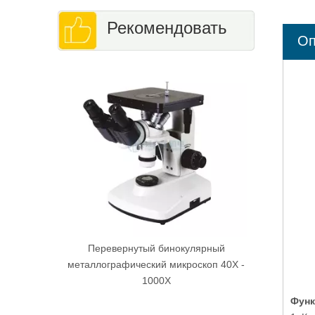
Рекомендовать
Оп
Тринокулярный стереомикроскоп с
непрерывным увеличением
Стереомикроскоп E-Z7
 бинокулярный
ий микроскоп 40X -
00X
Функ