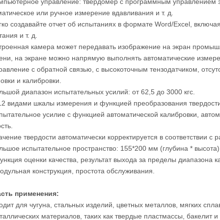
омпьютерное управление: твердомер с программным управлением за
матическое или ручное измерение вдавливания и т. д.
егко создавайте отчет об испытаниях в формате Word/Excel, включа
ания и т. д.
строенная камера может передавать изображение на экран промыш
ени, на экране можно напрямую выполнять автоматические измере
правление с обратной связью, с высокоточным тензодатчиком, отсут
овки и калибровки.
льшой диапазон испытательных усилий: от 62,5 до 3000 кгс.
 12 видами шкалы измерения и функцией преобразования твердости
спытательное усилие с функцией автоматической калибровки, автом
сть.
начение твердости автоматически корректируется в соответствии с 
ольшое испытательное пространство: 155*200 мм (глубина * высота)
Функция оценки качества, результат выхода за пределы диапазона к
Модульная конструкция, простота обслуживания.
сть применения:
дит для чугуна, стальных изделий, цветных металлов, мягких сплав
аллических материалов, таких как твердые пластмассы, бакелит и т