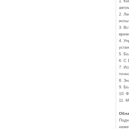
1. К
авто
2. Л
испыт
3. В
врем
4. У
устан
5. Бо
6. С
7. И
точно
8. З
9. Б
10. 
11. 
Обла
Подхо
немет