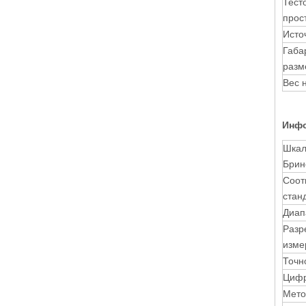
Тест
прос
Исто
Габа
разм
Вес 
Инфо
Шкал
Брин
Соот
стан
Диап
Разр
изме
Точн
Цифр
Мето