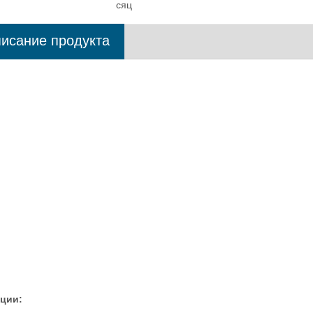
сяц
исание продукта
Гидравлический портативный тестер
Тестер жесткости Rockwell
жесткости Brinell B-3000P
точной нагрузочной ячейк
ции: