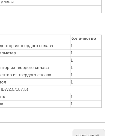
а длины
Количество
дентор из твердого сплава
1
мпьютер
1
1
нтор из твердого сплава
1
ентор из твердого сплава
1
тол
1
HBW2,5/187,5)
тол
1
ва
1
следующий: