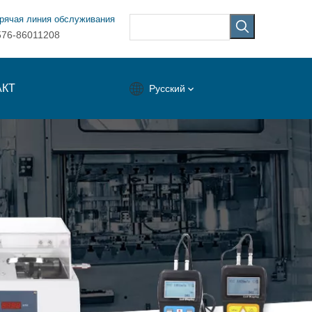
рячая линия обслуживания
576-86011208
АКТ
Pусский