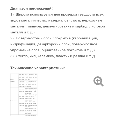
Диапазон приложений:
1) Широко используется для проверки твердости всех
видов металлических материалов (сталь, нерухозные
металлы, мишура, цементированный карбид, листовой
металл и т. Д.)
2) Поверхностный слой / покрытие (карбинизация,
нитрификация, декарбурский слой, поверхностное
упрочнение слоя, оцинкованное покрытие и т. Д.)
3) Стекло, чип, керамика, пластик и резина и т. Д.
Технические характеристики:
DV-5AT-8P /
HV0.3, HV0,5, HV1, HV2,
DV-5MT-8P
HV3, HV5
DV-10AT-8P /
HV0.3, HV0,5, HV1, HV3,
Шкала
DV-10AT-8P
HV5, HV10
твердости
DV-30AT-8P /
HV1, HV3, HV5, HV10,
DV-30MT-8P
HV20, HV30
DV-50AT-8P /
HV1, HV5, HV10, HV20,
DV-50MT-8P
HV30, HV50
0,3 кгф, 0,5 кгф, 1,0 кгф,
DV-5AT-8P /
2,0 кгф, 3,0 кгф, 5 кгф
DV-5MT-8P
2.94n, 4.9n, 9.8n, 19.6n,
29.4n, 49.0n
0,3 кгф, 0,5 кгф, 1 кгф, 3
DV-10AT-8P /
кгф, 5 кгф, 10 кгф
DV-10AT-8P
2,94N, 4,90N, 9,80n,
29,4n, 49n, 98n
Тестовая сила
1,0 кгф, 3,0 кгф, 5,0 кгф,
DV-30AT-8P /
10 кгф, 20 кгф, 30 кгф
DV-30MT-8P
9.8n, 29.4n, 49.0n, 98.0n,
196n, 294n
1,0 кгф, 5,0 кгф, 10 кгф,
DV-50AT-8P /
20 кгф, 30 кгф, 50 кгф
DV-50MT-8P
9.8n, 49.0n, 98.0n, 196n,
294n, 490n
HRA, HRB, HRC, HRD,