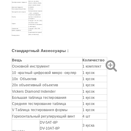
HRF, HV, HK, HBW,
Преобразование твердости
HR15N, HR30N, HR45N,
HR15T, HR30T, HR45T
Диапазон твердости
8-2900HV
Мин измерительный блок
0,01 мкм
Автоматическая загрузка
Принудительная загрузка
- жить - разгрузка
10-кратный цифровой
Окуляр
окуляр со встроенным
энкодером
Стандарт: 10x, 20x (Оба
объектива можно
Задача
использовать измерение
и наблюдать)
Увеличение
Стандарт: 100x, 200x
Время задержки
0-99S
8-дюймовый сенсорный
экран, встроенный
Вывод данных
принтер, интерфейс
RS232
Тестовое пространство
160*135 мм (H*D)
Источник питания
AC220V+5%， 50-60 Гц
ISO 6507, ASTM E92, JIS
Стандартный
Z2244, GB/T 4340.2
Габаритный размер
600*220*700 мм
Стандартный
Аксессуары
：
Вес нетто
55 кг
Размер посылки
800*470*800 мм
Общий вес
78 кг
Вещь
Количество
Основной инструмент
1 комплект
10 -кратный цифровой микро -окуляр
1 кусок
10x Объектив
1 кусок
20x объективный объектив
1 кусок
Vickers Diamond Indender
1 кусок
Большая таблица тестирования
1 кусок
Средняя тестирование таблица
1 кусок
V Таблица тестирования формы
1 кусок
Горизонтальный регулирующий винт
4 шт
DV-5AT-8P
3 куска
DV-10AT-8P