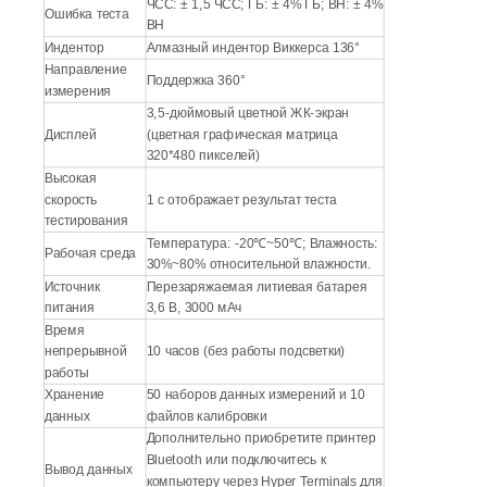
ЧСС: ± 1,5 ЧСС; ГБ: ± 4% ГБ; ВН: ± 4%
Ошибка теста
ВН
Индентор
Алмазный индентор Виккерса 136°
Направление
Поддержка 360°
измерения
3,5-дюймовый цветной ЖК-экран
Дисплей
(цветная графическая матрица
320*480 пикселей)
Высокая
скорость
1 с отображает результат теста
тестирования
Температура: -20℃~50℃; Влажность:
Рабочая среда
30%~80% относительной влажности.
Источник
Перезаряжаемая литиевая батарея
питания
3,6 В, 3000 мАч
Время
непрерывной
10 часов (без работы подсветки)
работы
Хранение
50 наборов данных измерений и 10
данных
файлов калибровки
Дополнительно приобретите принтер
Bluetooth или подключитесь к
Вывод данных
компьютеру через Hyper Terminals для