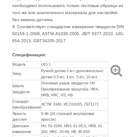
необходимо использовать только тестовые образцы из
того же или аналогичного материала для настройки
без замены датчика;
9. Соответствует стандартам измерения твердости DIN
50159-1-2008, ASTM-A1038-2005, JB/T 9377-2010, JJG-
654-2013, GBT34205-2017.
Спецификация:
Модель
UCI-1
Ручной датчик 2 кгс (дополнительно
Зонд
датчик 0,5 кгс, 1 кгс, 5 кгс, 10 кгс)
Основная шкала твердости: HV
Шкала
Преобразование масштаба: HRA,
твердости
HRB, HRC, HS, HB
Стандарт
АСТМ Э140, ИСО18265, ГБТ1172
преобразования
Яркость
5-99 (20 ступеней регулировки
дисплея
яркости)
Диапазон
HV: 50-1599, HRA: 61-85,6, HRB: 41-
измерения
100, HRC: 20-68, HB: 85-650