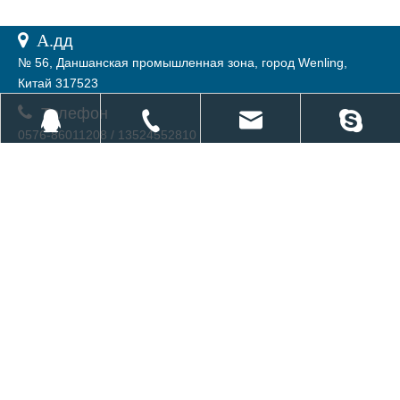
 А.
дд
№ 56, Даншанская промышленная зона, город Wenling,
Китай 317523

Телефон
0576-86011208 / 13524552810
Эл. почта

sales@hiebp.com
2556068868
+ 86-135-2455-2810
sales@hiebp.com
Zhoujiwei29
подписка
Все сотрудники EBP стремятся к разработке по качеству и
выживанию по службе. Мы искренне с нетерпением ждем