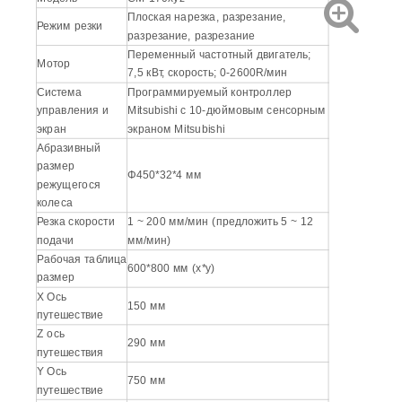
Плоская нарезка, разрезание,
Режим резки
разрезание, разрезание
Переменный частотный двигатель;
Мотор
7,5 кВт, скорость; 0-2600R/мин
Система
Программируемый контроллер
управления и
Mitsubishi с 10-дюймовым сенсорным
экран
экраном Mitsubishi
Абразивный
размер
Φ450*32*4 мм
режущегося
колеса
Резка скорости
1 ~ 200 мм/мин (предложить 5 ~ 12
подачи
мм/мин)
Рабочая таблица
600*800 мм (x*y)
размер
X Ось
150 мм
путешествие
Z ось
290 мм
путешествия
Y Ось
750 мм
путешествие