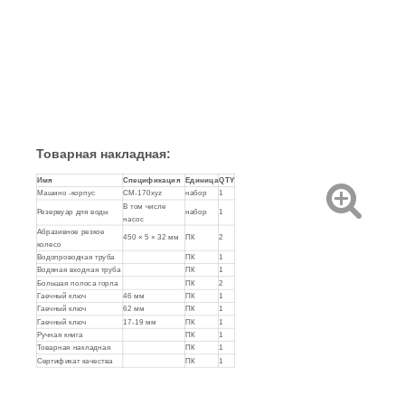
Товарная накладная:
Имя
Спецификация
Единица
QTY
Машино -корпус
CM-170xyz
набор
1
В том числе
Резервуар для воды
набор
1
насос
Абразивное резкое
450 × 5 × 32 мм
ПК
2
колесо
Водопроводная труба
ПК
1
Водяная входная труба
ПК
1
Большая полоса горла
ПК
2
Гаечный ключ
46 мм
ПК
1
Гаечный ключ
62 мм
ПК
1
Гаечный ключ
17-19 мм
ПК
1
Ручная книга
ПК
1
Товарная накладная
ПК
1
Сертификат качества
ПК
1