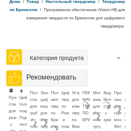
Дома
/
Товар
/
Настольный твердомер
/
Твердомер
по Бринеллю
/
Программное обеспечение iVision-HB для
измерения твердости по Бринеллю для цифрового
твердомера
Категория продукта
Рекомендовать
Полировальный
Экономичная
Полностью
Цифровой
Устройство
ПЕРЕНОСНОЙ
Металлографическ
Видео
Прозрач
Ун
Ручной
Цифровой
станок
цифровая
автоматический
твердомер
для
МАГНИТНЫЙ
микроскоп
Интегрирова
смола
ма
станок
толщиномер
для
машина
твердомер
по
измерения
ТВЕРДОМЕР
для
стереомикрос
для
дл
для
покрытия
грубой
для
по
Роквеллу
твердости
ПО
исследования
с
горячего
ис
резки
Портативный
и
определения
Бринеллю
и
по
БРИНЕЛЛЮ
ковкого
зумом
монтажа
на
с
тестер
тонкой
твердости
следует
поверхностный
Виккерсу
чугуна
Металлу
ра