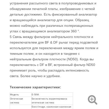
устранения рассыпного света в полупроводниковых и
обнаружении печатной платы, изображение с четкой
деталью достижимо. Есть фиксированный анализатор
и вращающийся анализатор для опции. Образец
можно наблюдать при различных поляризационных
углах с вращающимся анализатором 360 °.
5 Связь между фильтром нейтрального плотности и
переключателем для BF & DF рычаг перед подсветкой
используется для переключения между ярким полем и
темным полем, и он находится в тандеме с
нейтральным фильтром плотности (ND50). Когда вы
переключаетесь с DF в BF, встроенный фильтр ND50
принимает роль, чтобы распадать интенсивность
света. Более научно и удобнее.
Технические характеристики
:
Модель
E-50M.
Оптическая
Бесконечность корректирована
система
оптическая система
Exect Image, наклонная наклонная