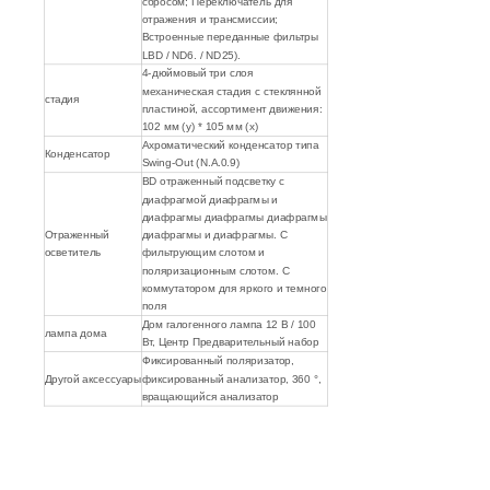
сбросом; Переключатель для
отражения и трансмиссии;
Встроенные переданные фильтры
LBD / ND6. / ND25).
4-дюймовый три слоя
механическая стадия с стеклянной
стадия
пластиной, ассортимент движения:
102 мм (y) * 105 мм (х)
Ахроматический конденсатор типа
Конденсатор
Swing-Out (N.A.0.9)
BD отраженный подсветку с
диафрагмой диафрагмы и
диафрагмы диафрагмы диафрагмы
Отраженный
диафрагмы и диафрагмы. С
осветитель
фильтрующим слотом и
поляризационным слотом. С
коммутатором для яркого и темного
поля
Дом галогенного лампа 12 В / 100
лампа дома
Вт, Центр Предварительный набор
Фиксированный поляризатор,
Другой аксессуары
фиксированный анализатор, 360 °,
вращающийся анализатор