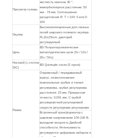
жесткость наклона 30 °,
межпубиллярное расстояние: 50
Просмотр головы
мм - 76 мм; Соотношение
расщепления R: T = 100: 0 или 0:
100
Высокоизоляционные для глазных
полей широкого полевого окуляра
Окуляр
PL10x25mm, диоптрий
регулируемый
BD Полуапохроматические
Цель
металлургические цели (5x / 10x /
20x / 50x)
Носовой (с слотом
BD Quintuple носик (5 лунок)
DIC)
Отраженный / передаваемый
корпус, низкоположение
коаксиальные грубые и тонкая
регулировка, грубая регулировка
расстояния: 25 мм; Прекрасная
точность: 0,001 мм. С грубой
регулировочной регулировкой
скорости регулировки регулировки.
Рамка
Встроенный трансформатор с
широким напряжением 100-240 В,
выходная мощность Двойной
способности; Интенсивность
регулируется цифровым набором и