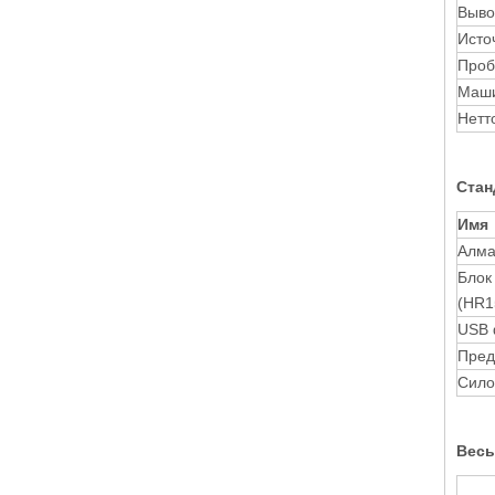
Выво
Исто
Проб
Маши
Нетт
Стан
Имя
Алма
Блок
(HR1
USB 
Пред
Сило
Весы