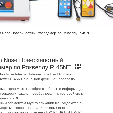
in Nose Поверхностный твердомер по Роквеллу R-45NT
in Nose Поверхностный
омер по Роквеллу R-45NT
phin Nose Interner Interner Low Load Rockwell
Texter R-45NT с сильной функцией обработки
орный экран может отображать больше информации,
твердости, шкалы преобразования, тестовой силы,
ржки и т. Д.
чным элементом мультипликации не нуждаются в
мертвых весов, отставание очень легко.
видами твердости роквелла HR15T HR15N HR45T