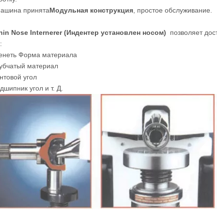
Машина принята
Модульная конструкция
, простое обслуживание.
in Nose Internerer (
Индентер установлен носом
)
позволяет дост
:
венеть Форма материала
рубчатый материал
нтовой угол
дшипник угол и т. Д.