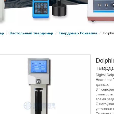
ар
/
Настольный твердомер
/
Твердомер Роквелла
/
Dolph
Dolph
тверд
Digital Dol
Heartness 
данных;
8 '' сенс
стоимость 
время заде
С нагрузо
установке 
Со всеми 