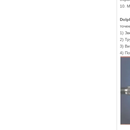
10. 
Dolph
точек
1) З
2) Т
3) Ви
4) По