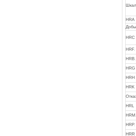
Шка
HRA
Добы
HRC
HRF.
HRB.
HRG
HRH
HRK
Отка
HRL
HRM
HRP.
HRR