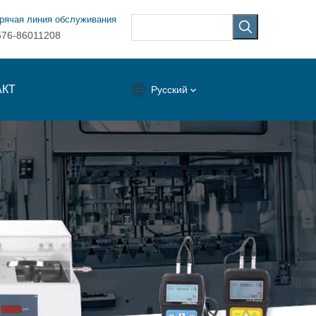
рячая линия обслуживания
576-86011208
АКТ
Pусский