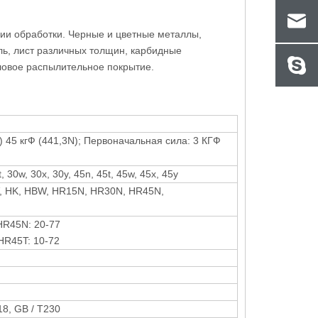
ии обработки. Черные и цветные металлы,
аль, лист различных толщин, карбидные
ловое распылительное покрытие.
N) 45 кгФ (441,3N); Первоначальная сила: 3 КГФ
t, 30w, 30x, 30y, 45n, 45t, 45w, 45x, 45y
, HK, HBW, HR15N, HR30N, HR45N,
HR45N: 20-77
HR45T: 10-72
8, GB / T230