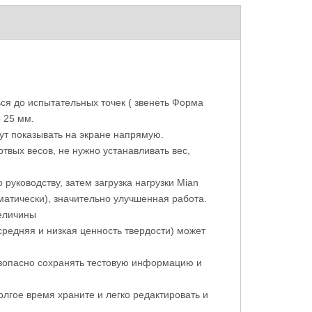
керсу по
Карандашный тестер твердости по
Портативн
отскоку L-5Pro Склерометр
ся до испытательных точек ( звенеть Форма
р 25 мм.
ут показывать на экране напрямую.
вых весов, не нужно устанавливать вес,
руководству, затем загрузка нагрузки Mian
оматически), значительно улучшенная работа.
величины
, средняя и низкая ценность твердости) может
зопасно сохранять тестовую информацию и
олгое время храните и легко редактировать и