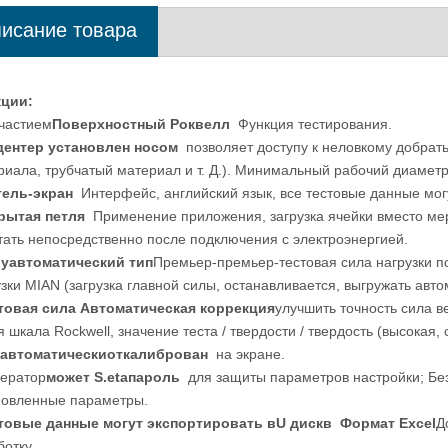
исание товара
еомикроскоп высокого разрешения
Цифровой твердомер по Вик
EV-200AE
более низкой цене
кции
:
участием
Поверхностный Роквелл
Функция тестирования.
дентер установлен носом
позволяет доступу к неловкому добрать
риала, трубчатый материал и т. Д.). Минимальный рабочий диамет
тель-экран
Интерфейс, английский язык, все тестовые данные мог
рытая петля
Применение приложения, загрузка ячейки вместо мерт
тать непосредственно после подключения с электроэнергией.
уавтоматический тип
Премьер-премьер-тестовая сила нагрузки по 
узки MIAN (загрузка главной силы, останавливается, выгружать авт
товая сила Автоматическая коррекция
улучшить точность сила 
я шкала Rockwell, значение теста / твердости / твердость (высокая
автоматически
откалиброван
на экране.
ператор
может S.
et
a
пароль
для защиты параметров настройки; Бе
новленные параметры.
товые данные могут экспортировать в
U диск
в
Формат Excel
Д
отку.