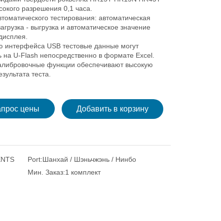
высокого разрешения 0,1 часа.
втоматического тестирования: автоматическая
 загрузка - выгрузка и автоматическое значение
дисплея.
 интерфейса USB тестовые данные могут
 на U-Flash непосредственно в формате Excel.
алибровочные функции обеспечивают высокую
езультата теста.
апрос цены
Добавить в корзину
ENTS
Port:
Шанхай / Шэньчжэнь / Нинбо
Мин. Заказ:
1 комплект