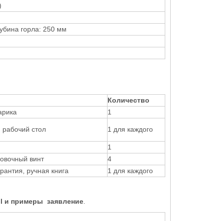
)
убина горла: 250 мм
Количество
арика
1
п рабочий стол
1 для каждого
1
овочный винт
4
рантия, ручная книга
1 для каждого
l и примеры
заявление
.