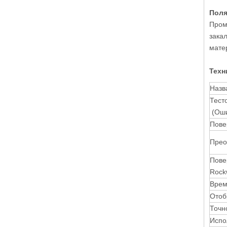
Поля
Пром
зака
мате
Техн
Назв
Тест
(Оши
Пове
Прео
Пове
Rock
Врем
Отоб
Точн
Испо