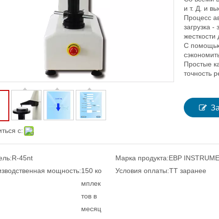
и т. Д. и 
Процесс а
загрузка -
жесткости 
С помощью
сэкономить
Простые к
точность р
З
ться с:
ель:
R-45nt
Марка продукта:
EBP INSTRUM
зводственная мощность:
150 ко
Условия оплаты:
TT заранее
мплек
тов в
месяц