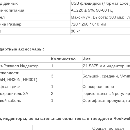
д данных
USB флэш-диск (Формат Excel
чник питания
AC220 ± 5%, 50-60 Гц
ел
Максимум. Высота: 300 мм; Гл
на Размер
720 * 260 * 840 мм
о
80 кг
дартные аксессуары:
Количество
Имя
з-Рэквелл Индентор
1
Ø1.5875 мм индентор ш
 твердости
3
Большой, средний, V-ти
5N, HR30N, HR30T)
флэш-диск
1
Сенсорная перо
охранитель 2А
2
Горизонтальный регулир
вой кабель
1
Сертификат продукта, га
, инденторы, испытательные силы теста в твердости Rockwel
Общая тестовая