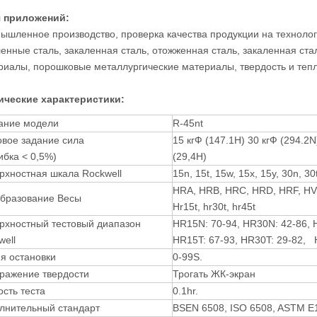
 приложений:
ышленное производство, проверка качества продукции на технолог
ленные сталь, закаленная сталь, отожженная сталь, закаленная ст
риалы, порошковые металлургические материалы, твердость и теп
ические характеристики:
ание модели
R-45nt
овое задание сила
15 кгФ (147.1Н) 30 кгФ (294.2
бка < 0,5%)
(29,4Н)
рхностная шкала Rockwell
15n, 15t, 15w, 15x, 15y, 30n, 30
HRA, HRB, HRC, HRD, HRF, HV
бразование Весы
Hr15t, hr30t, hr45t
рхностный тестовый диапазон
HR15N: 70-94, HR30N: 42-86, 
well
HR15T: 67-93, HR30T: 29-82, 
я остановки
0-99S.
ражение твердости
Трогать ЖК-экран
ость теста
0.1hr.
лнительный стандарт
BSEN 6508, ISO 6508, ASTM E1