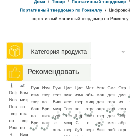
Дома
/
Товар
/
Портативный твердомер
/
Портативный твердомер по Роквеллу
/
Цифровой
портативный магнитный твердомер по Роквеллу
Категория продукта
Рекомендовать
Ручной
Измеритель
Ручной
Цифровые
Цифровой
Металлографический
Автоматическая
Смола
Отрезно
Ин
Dolphin
Компьютеризированный
измеритель
твердости
тестер
викерские
измеритель
объектив
машина
для
диск
пе
Nose
микротвердомер
твердости
по
Виккерса
жесткости
твердости
микроскопа
для
горячей
из
тв
Поверхностный
со
башни
Бринеллю
микротвердости
Тестер
по
отраженного
определения
заливки
смолы
твердомер
шкалой
по
низкой
турели
Тестер
Шору
света
твердости
для
Образец
по
твердости
Бринеллю
нагрузки
с
макрос
C
в
по
металлургиче
абразив
Роквеллу
по
с
с
аналоговым
твердость
Дуб
вертикальном
Виккерсу
лабораторий
отрезног
R-
Виккерсу