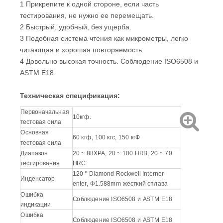
1 Прикрепите к одной стороне, если часть
тестирования, не нужно ее перемещать.
2 Быстрый, удобный, без ущерба.
3 Подобная система чтения как микрометры, легко
читающая и хорошая повторяемость.
4 Довольно высокая точность. Соблюдение ISO6508 и
ASTM E18.
Техническая спецификация:
Первоначальная
10кгф.
тестовая сила
Основная
60 кгф, 100 кгс, 150 кгФ
тестовая сила
Диапазон
20 ~ 88ХРА, 20 ~ 100 HRB, 20 ~ 70
тестирования
HRC
120 ° Diamond Rockwell Interner
Инденсатор
enter, Φ1.588mm жесткий сплава
Ошибка
Соблюдение ISO6508 и ASTM E18
индикации
Ошибка
Соблюдение ISO6508 и ASTM E18