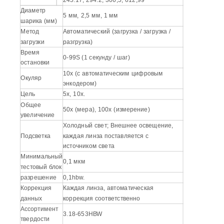
Диаметр
5 мм, 2,5 мм, 1 мм
шарика (мм)
Метод
Автоматический (загрузка / загрузка /
загрузки
разгрузка)
Время
0-99S (1 секунду / шаг)
остановки
10x (с автоматическим цифровым
Окуляр
энкодером)
Цель
5x, 10x.
Общее
50x (мера), 100x (измерение)
увеличение
Холодный свет; Внешнее освещение,
Подсветка
каждая линза поставляется с
источником света
Минимальный
0,1 мкм
тестовый блок
разрешение
0,1hbw.
Коррекция
Каждая линза, автоматическая
данных
коррекция соответственно
Ассортимент
3.18-653HBW
твердости