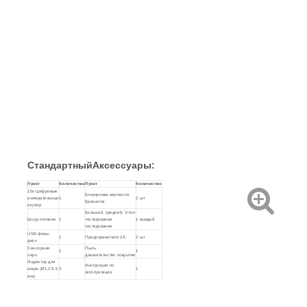
Стандартный
Аксессуары
:
Пункт
Количество
Пункт
Количество
10x Цифровые
Блокировка жесткости
измерительные
1
2 шт
Бринелла
окуляр
Большой, средний, V-тип
Шнур питания
1
тестирования
1 каждый
тестирования
USB флэш-
1
Предохранители 2А
2 шт
диск
Сенсорная
Пыль
1
1
перо
доказательство покрытие
Индентор для
Инструкция по
шара (Ø1,2.5,5
3
1
эксплуатации
мм)