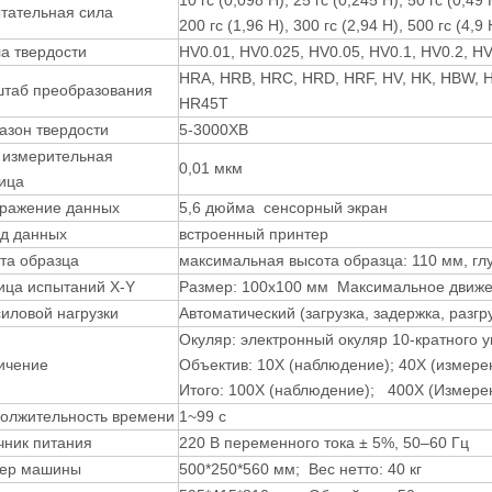
10 гс (0,098 Н), 25 гс (0,245 Н), 50 гс (0,49 
тательная сила
200 гс (1,96 Н), 300 гс (2,94 Н), 500 гс (4,9 Н
а твердости
HV0.01, HV0.025, HV0.05, HV0.1, HV0.2, HV
HRA, HRB, HRC, HRD, HRF, HV, HK, HBW, 
таб преобразования
HR45T
азон твердости
5-3000ХВ
 измерительная
0,01 мкм
ица
ражение данных
5,6 дюйма сенсорный экран
д данных
встроенный принтер
та образца
максимальная высота образца: 110 мм, гл
ица испытаний X-Y
Размер: 100x100 мм Максимальное движе
силовой нагрузки
Автоматический (загрузка, задержка, разгр
Окуляр: электронный окуляр 10-кратного 
ичение
Объектив: 10X (наблюдение); 40X (измере
Итого: 100X (наблюдение); 400X (Измере
олжительность времени
1~99 с
чник питания
220 В переменного тока ± 5%, 50–60 Гц
ер машины
500*250*560 мм; Вес нетто: 40 кг