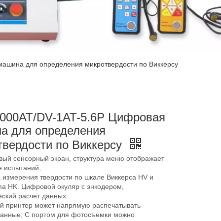
ашина для определения микротвердости по Виккерсу
000AT/DV-1AT-5.6P Цифровая
а для определения
твердости по Виккерсу
вый сенсорный экран, структура меню отображает
е испытаний;
 измерения твердости по шкале Виккерса HV и
па HK. Цифровой окуляр с энкодером,
еский расчет данных.
й принтер может напрямую распечатывать
данные; С портом для фотосъемки можно