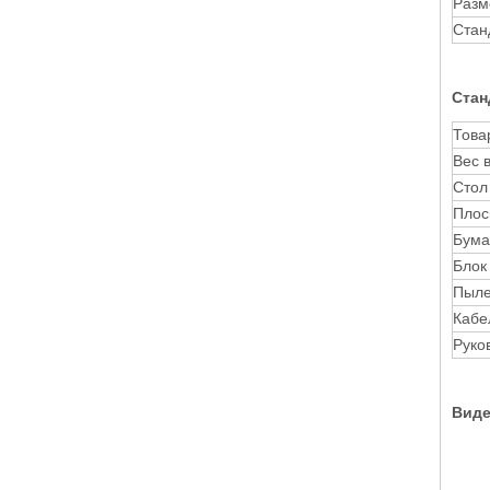
Разм
Стан
Стан
Това
Вес 
Стол
Плос
Бума
Блок
Пыле
Кабе
Руко
Виде