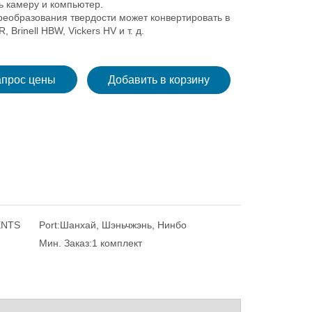
ь камеру и компьютер.
реобразования твердости может конвертировать в
, Brinell HBW, Vickers HV и т. д.
апрос цены
Добавить в корзину
ENTS
Port:
Шанхай, Шэньчжэнь, Нинбо
Мин. Заказ:
1 комплект