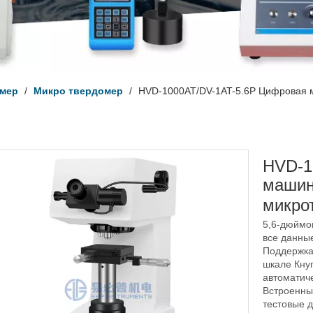
омер
/
Микро твердомер
/
HVD-1000AT/DV-1AT-5.6P Цифровая м
HVD-1
машин
микро
5,6-дюймо
все данны
Поддержка
шкале Кну
автоматич
Встроенны
тестовые 