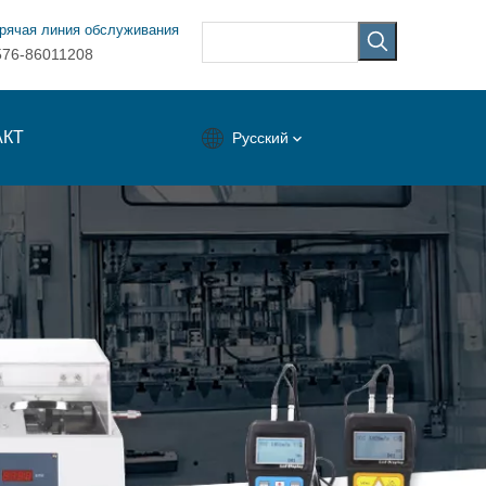
рячая линия обслуживания
576-86011208
АКТ
Pусский