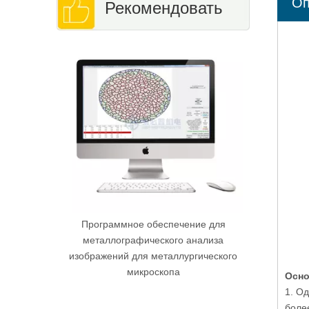
Оп
Рекомендовать
Роквелл тестирование тестирования
Ручно
совместил
ние для
анализа
гического
Осно
1. О
боле