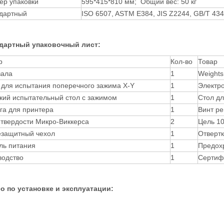
ер упаковки
595*415*810 мм; Общий вес: 50 кг
дартный
ISO 6507, ASTM E384, JIS Z2244, GB/T 434
дартный упаковочный лист:
р
Кол-во
Товар
вала
1
Weights
 для испытания поперечного зажима X-Y
1
Электро
кий испытательный стол с зажимом
1
Стол дл
га для принтера
1
Винт ре
 твердости Микро-Виккерса
2
Цель 10
защитный чехол
1
Отверт
ль питания
1
Предохр
водство
1
Сертиф
о по установке и эксплуатации: