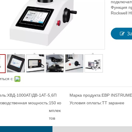
подключат
Функция п
Rockwell HR
З
ться с:
ель:
ХВД-1000АТ/ДВ-1АТ-5,6П
Марка продукта:
EBP INSTRUM
зводственная мощность:
150 ко
Условия оплаты:
ТТ заранее
мплек
тов