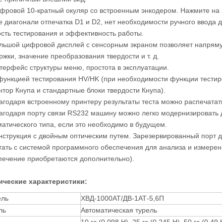
ифровой 10-кратный окуляр со встроенным энкодером. Нажмите на 
е диагонали отпечатка D1 и D2, нет необходимости ручного ввода 
ость тестирования и эффективность работы.
ольшой цифровой дисплей с сенсорным экраном позволяет напряму
жки, значение преобразования твердости и т. д.
нтерфейс структуры меню, простота в эксплуатации.
 функцией тестирования HV/HK (при необходимости функции тести
нтор Кнупа и стандартные блоки твердости Кнупа).
лагодаря встроенному принтеру результаты теста можно распечата
лагодаря порту связи RS232 машину можно легко модернизировать 
матического типа, если это необходимо в будущем.
онструкция с двойным оптическим путем. Зарезервированный порт 
тать с системой программного обеспечения для анализа и измере
печение приобретаются дополнительно).
ические характеристики:
ль
ХВД-1000АТ/ДВ-1АТ-5,6П
ль
Автоматическая турель