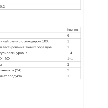
0,2
Кол-во
6
нный окуляр с энкодером 10X.
1
я тестирования тонких образцов
1
гулировки уровня
4
X, 40X
1+1
ка
2
анитель (2А)
2
икат продукта
1