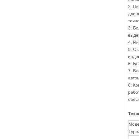
2. Ц
длин
точн
3. Б
выдер
4. И
5. С
инде
6. Б
7. Б
авто
8. К
рабо
обес
Техн
Моде
Туре