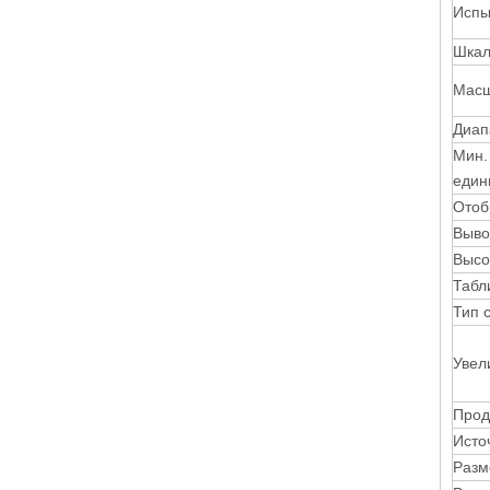
Испы
Шкал
Масш
Диап
Мин.
един
Отоб
Выво
Высо
Табл
Тип 
Увел
Прод
Исто
Разм