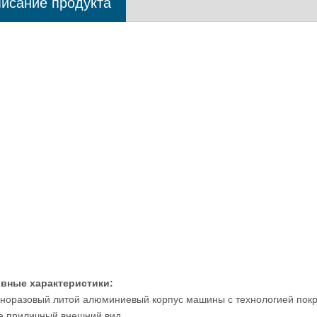
исание продукта
й всеобщий твердомер
Электрический аналоговый всеобщ
 шкалы твердости Rockwell
твердомер Роквелл совместил
Brinell Vickers
Бринелл и Виккерс
вные характеристики:
дноразовый литой алюминиевый корпус машины с технологией покра
е приличный внешний вид.