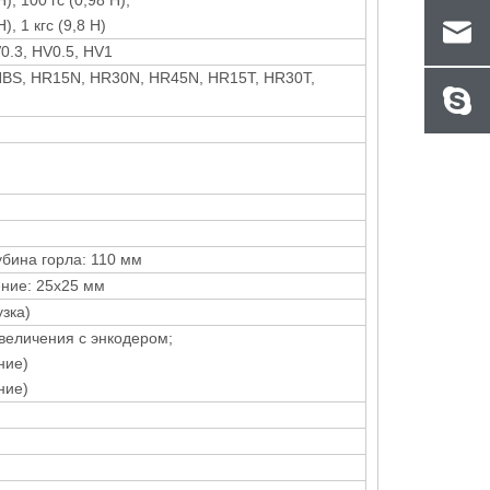
Н), 100 гс (0,98 Н),
), 1 кгс (9,8 Н)
0.3, HV0.5, HV1
HBS, HR15N, HR30N, HR45N, HR15T, HR30T,
убина горла: 110 мм
ние: 25x25 мм
узка)
увеличения с энкодером;
ние)
ние)