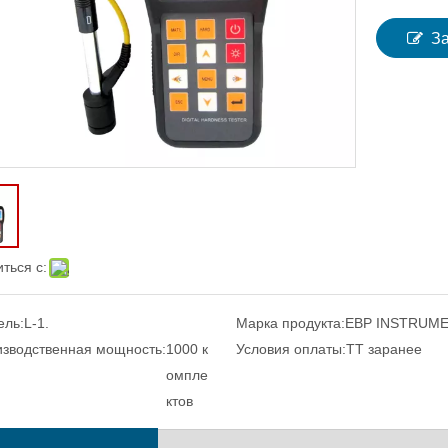
З
ться с:
ель:
L-1.
Марка продукта:
EBP INSTRUM
зводственная мощность:
1000 к
Условия оплаты:
TT заранее
омпле
ктов