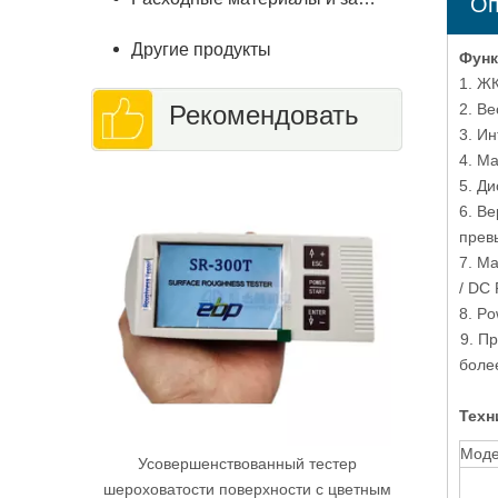
Оп
Другие продукты
Фун
1. Ж
Рекомендовать
2. Ве
3. И
4. М
Переверн
5. Д
микр
6. В
обес
прев
изобра
7. М
/ DC 
8. Po
9. П
боле
Техн
Моде
Усовершенствованный тестер
шероховатости поверхности с цветным