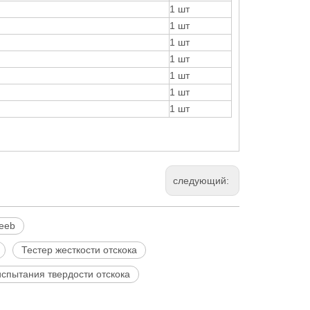
1 шт
1 шт
1 шт
1 шт
1 шт
1 шт
1 шт
следующий:
eeb
Тестер жесткости отскока
спытания твердости отскока