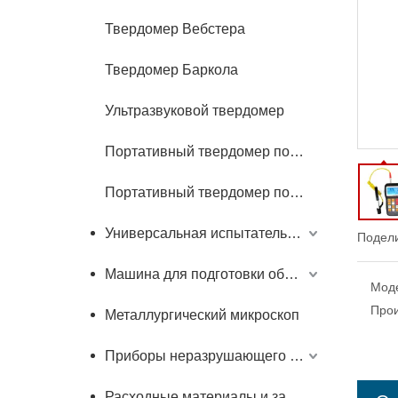
Твердомер Вебстера
Твердомер Баркола
Ультразвуковой твердомер
Портативный твердомер по Бринеллю
Портативный твердомер по Роквеллу
Универсальная испытательная машина
Подели
Машина для подготовки образцов
Мод
Прои
Металлургический микроскоп
Приборы неразрушающего контроля
Расходные материалы и запчасти