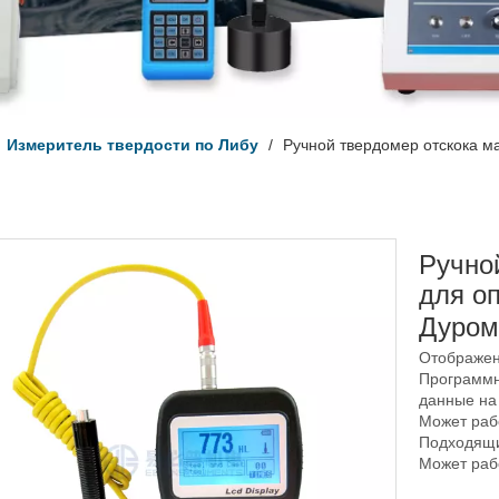
/
Измеритель твердости по Либу
/
Ручной твердомер отскока м
Ручно
для о
Дуром
Отображен
Программн
данные на 
Может рабо
Подходящи
Может работ