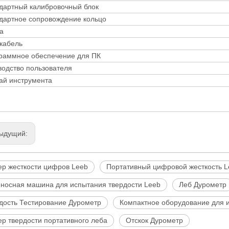
дартный калибровочный блок
дартное сопровождение кольцо
а
кабель
раммное обеспечение для ПК
водство пользователя
ай инструмента
ыдущий:
ер жесткости цифров Leeb
Портативный цифровой жесткость L
носная машина для испытания твердости Leeb
Леб Дурометр
дость Тестирование Дурометр
Компактное оборудование для и
ер твердости портативного леба
Отскок Дурометр