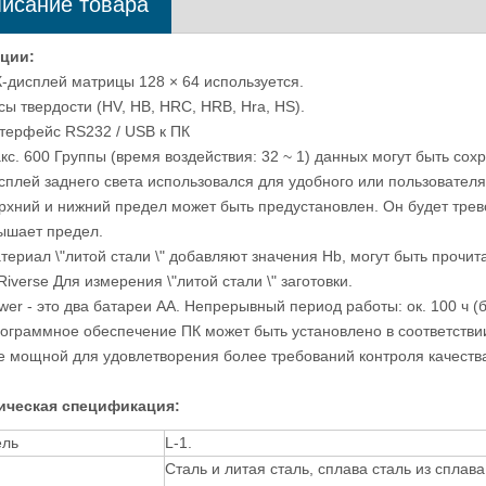
исание товара
кции
:
К-дисплей матрицы 128 × 64 используется.
сы твердости (HV, HB, HRC, HRB, Hra, HS).
нтерфейс RS232 / USB к ПК
акс. 600 Группы (время воздействия: 32 ~ 1) данных могут быть со
утый металлографический
Видеомикроскоп высокого разрешен
исплей заднего света использовался для удобного или пользователя
оскоп с программным
EV-200AE
ерхний и нижний предел может быть предустановлен. Он будет трево
печением для анализа
ышает предел.
жений для микроскопии
атериал \"литой стали \" добавляют значения Hb, могут быть проч
Riverse Для измерения \"литой стали \" заготовки.
wer - это два батареи AA. Непрерывный период работы: ок. 100 ч (б
рограммное обеспечение ПК может быть установлено в соответстви
е мощной для удовлетворения более требований контроля качеств
ическая спецификация
:
ль
L-1.
Сталь и литая сталь, сплава сталь из сплав