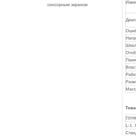
Изме
сенсорным экраном
Диап
Ошиб
Напр
Шкал
Отоб
Памя
Влас
Рабо
Разм
Масс
Това
ПУН
L-1.
Стан