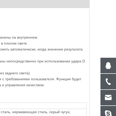
хранены на внутреннем.
ия
Роквелл тестирование тестирования
Экономичная циф
 в плохом свете.
определения твер
жить автоматически, когда значение результата
eBRI
итаны непосредственно при использовании удара D
ез заднего света).
и с требованиями пользователя. Функция будет
а и управления качеством.
а сталь, нержавеющая сталь, серый чугун,