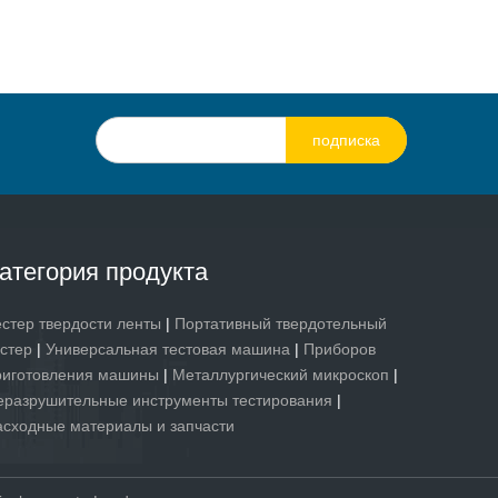
подписка
атегория продукта
естер твердости ленты
|
Портативный твердотельный
естер
|
Универсальная тестовая машина
|
Приборов
риготовления машины
|
Металлургический микроскоп
|
еразрушительные инструменты тестирования
|
асходные материалы и запчасти