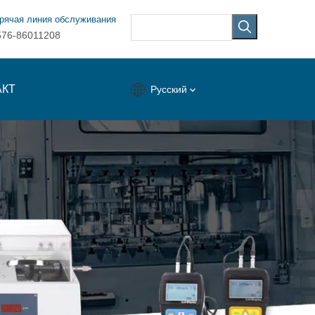
рячая линия обслуживания
576-86011208
АКТ
Pусский