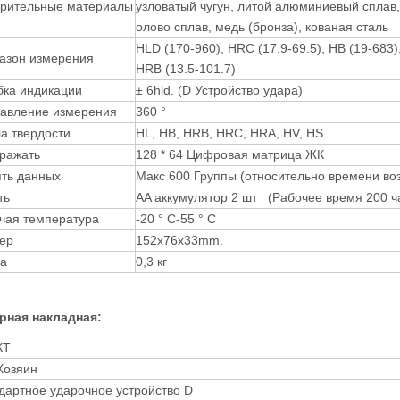
рительные материалы
узловатый чугун, литой алюминиевый сплав,
олово сплав, медь (бронза), кованая сталь
HLD (170-960), HRC (17.9-69.5), HB (19-683),
азон измерения
HRB (13.5-101.7)
ка индикации
± 6hld. (D Устройство удара)
авление измерения
360 °
а твердости
HL, HB, HRB, HRC, HRA, HV, HS
ражать
128 * 64 Цифровая матрица ЖК
ть данных
Макс 600 Группы (относительно времени во
ть
AA аккумулятор 2 шт (Рабочее время 200 ча
чая температура
-20 ° C-55 ° C
ер
152x76x33mm.
а
0,3 кг
рная накладная:
КТ
 Хозяин
дартное ударочное устройство D