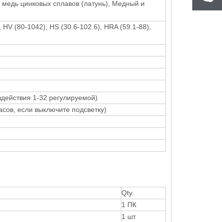
 медь цинковых сплавов (латунь), Медный и
 HV (80-1042), HS (30.6-102.6), HRA (59.1-88),
здействия 1-32 регулируемой)
сов, если выключите подсветку)
Qty.
1 ПК
1 шт