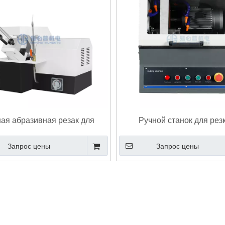
ая абразивная резак для
Ручной станок для рез
ярный стереомикроскоп с
Ультразвуковой толщиномер метал
ы металлического металла.
абразивной пилой для под
ерывным увеличением
Толщиномер
Запрос цены
Запрос цены
металлографических обр
ереомикроскоп E-Z7