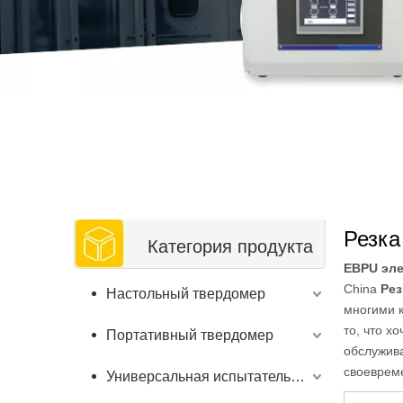
Резка
Категория продукта
EBPU эле
China
Рез
Настольный твердомер
многими к
то, что х
Портативный твердомер
обслужива
своеврем
Универсальная испытательная машина