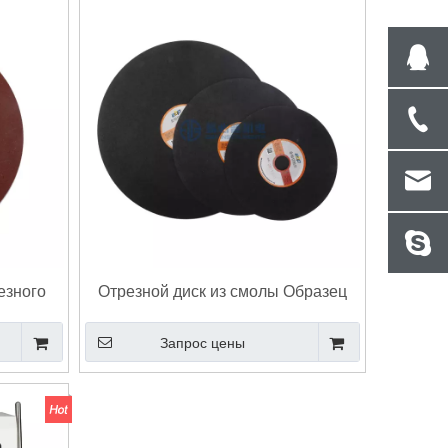
езного
Отрезной диск из смолы Образец
кой
абразивного отрезного диска
Запрос цены
зивного