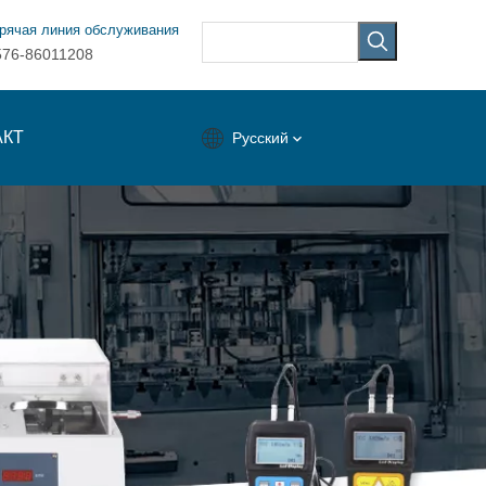
рячая линия обслуживания
576-86011208
АКТ
Pусский