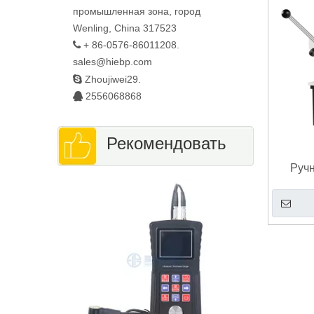
промышленная зона, город
Wenling, China 317523
+ 86-0576-86011208.

sales@hiebp.com

Zhoujiwei29.
2556068868

Рекомендовать
Ручн
Тринокул
машин
непр
Ст