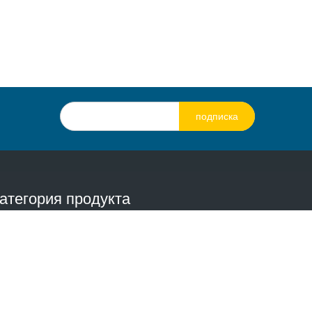
подписка
атегория продукта
естер твердости ленты
|
Портативный твердотельный
естер
|
Универсальная тестовая машина
|
Приборов
риготовления машины
|
Металлургический микроскоп
|
еразрушительные инструменты тестирования
|
асходные материалы и запчасти