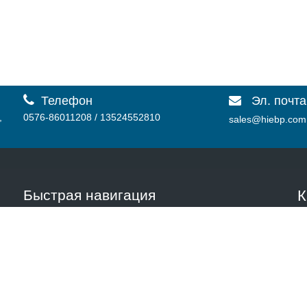

Телефон
Эл. почта

,
0576-86011208 / 13524552810
sales@hiebp.com
Быстрая навигация
К
у
Дома
|
Товар
|
Случаи
|
Скачать
|
Ролики
|
Новости
|
О
Т
нас
|
Контакт
т
п
Н
Р