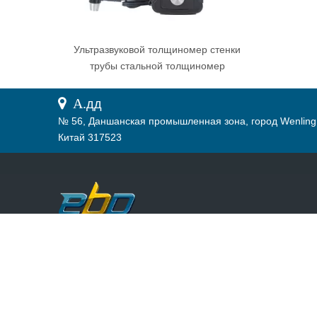
Ультразвуковой толщиномер стенки
трубы стальной толщиномер
 А.
дд
№ 56, Даншанская промышленная зона, город Wenling
Китай 317523
Все сотрудники EBP стремятся к разработке по качеств
и выживанию по службе. Мы искренне с нетерпением
ждем установления хороших и долгосрочных
сотрудничевых отношений с вами.