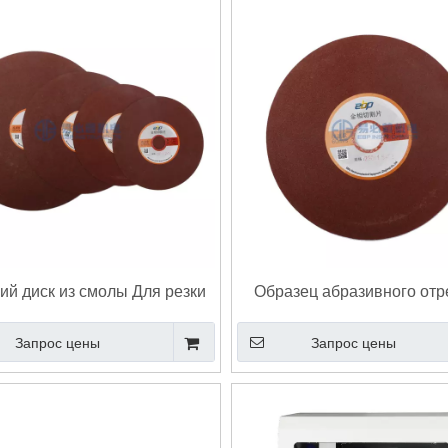
й диск из смолы Для резки
Образец абразивного отр
закаленной стали,
круга из смолы с высо
Запрос цены
Запрос цены
ементированной стали,
твердостью Образец абра
твердосплавной стали
отрезного диска