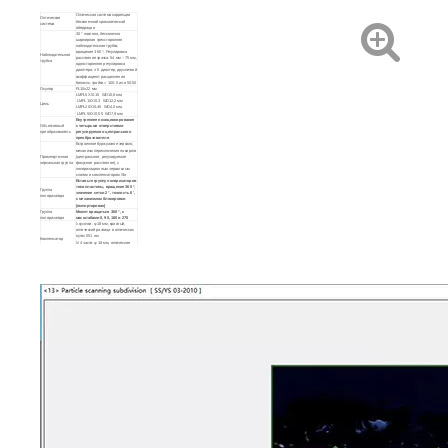
Оптическая система коррекции
Оптическая
бесконечной хроматической
система
аберрации
30 ° наклона, бесконечно
шарнирная трехсторонняя
наблюдательная трубка,
вращение 360 °; Регулировка
Наблюдательная
расстояния зрачка: 54 мм ~ 75 мм,
трубка
односторонняя регулировка
диоптера: ± 5 диоптер, двухлетний
коэффициент расщепления
бинокль: тройка = 100: 0 или 50:50
Окуляр
PL10x22 мм
LMPL5X /0.15 WD10,8 мм;
LMPL10X /0.3 WD12,2 мм
Цель
LMPL20X /0,45 WD4,0 мм;
LMPL50X /0,55 WD7,9 мм
Внутреннее позиционирование
Объективный
с четырьмя отверстиями
преобразователь
регулируемого центрального
преобразователя
Встроенное буржуазное зеркало,
механизм переключения поворота
Промежуточная
(центральное, регулируемое
зеркальная группа
фокусное расстояние), с
поляризационным зеркальным
слотом и компенсатором Slo
Вставьте группу поляризаторов
типа пластины, вращение 360 °,
Группа
значение сетки 2 °, точность 6 ',
поляризатора
с механизмом блокировки
(импортирован)
Группа
Может вращаться 360 °, с
поляризатора
масштабами 0, 90, 180 и 270
λ кусочки: φ 18 мм, красный,
оптический разница в оптических
путях 551 нм
Компенсатор
λ/ 4 части: φ 18 мм, оптические
разницы в пути 147,3 нм
Кварц клин (класс I-IV)
Прозрачный и обратный
двухцелевой стойку, грубый и
микроэлексный механизм
фокусировки с низкой рукой,
Грубый и
крупный ход регулировки 30 мм,
микрофооцентный
точность тонкой регулировки 0,002
механизм
мм, с регулируемым устройством
затягивания для предотвращения
скольжения и случайного верхнего
предельного устройства
Вращающаяся металлическая
рабочая платформа, графитовое
Объективная
покрытие на поверхности,
таблица
антикоррозия и устойчивая к
износу, диаметр 160 мм, 360 °.
Ахроматический конденсатор
встряхивания (N.A 0,9) с набором
Конденсатор
поляризатора, вращение 360 °,
регулируемая шкала 0, 90, 180,
270
Адаптивное широкое напряжение
100V-240V_ AC50/60 Гц, комната
отражателя, импортная
галогенная лампа 12V50 Вт,
Верхняя система
предустановленный центр,
освещения
осветитель отражателя, с
диафрагмой полевой и апертурой,
включая группу фильтров LBD, с
группой подключаемых
поляризаторов.
Адаптивное широкое напряжение