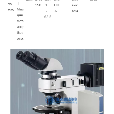
моторизованным
|
150T
1
THBS-
высокой
зондом
Машина
-
A
точности
для
62.5кгф
металлографических
инкрустации
быстрого
отверждения