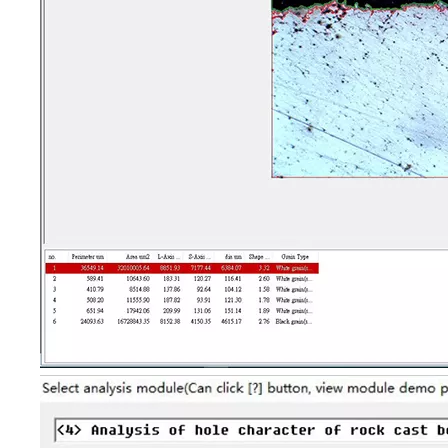
100V-240V_ AC50/60 Гц, комната
трансмиссионной лампы,
Нижняя система
импортная галогенная лампа
освещения
12V50 Вт, предустановленное
центр, освещение кола, с
переменной полевой апертурой