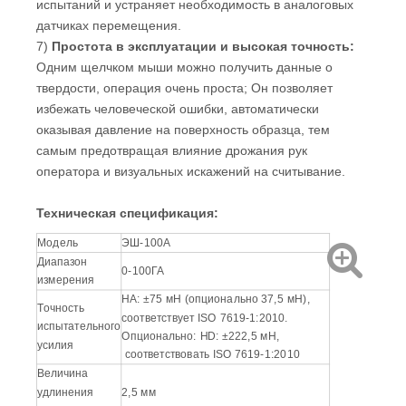
испытаний и устраняет необходимость в аналоговых
датчиках перемещения.
7)
Простота в эксплуатации и высокая точность:
Одним щелчком мыши можно получить данные о
твердости, операция очень проста; Он позволяет
избежать человеческой ошибки, автоматически
оказывая давление на поверхность образца, тем
самым предотвращая влияние дрожания рук
оператора и визуальных искажений на считывание.
Техническая спецификация:
Модель
ЭШ-100А
Диапазон
0-100ГА
измерения
HA: ±75 мН (опционально 37,5 мН),
Точность
соответствует ISO 7619-1:2010.
испытательного
Опционально: HD: ±222,5 мН,
усилия
соответствовать ISO 7619-1:2010
Величина
удлинения
2,5 мм