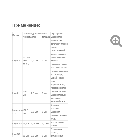
Применение:
Силовая
Удлинение
Мини.
Подходящие
Метод
точность
иглы
толщина
материалы
Материалы
включают мягкую
резину,
синтетический
каучук, изделия
±75 мН
из натурального
Берег А
Или
2,5 мм
6 мм
каучука,
37,5 мН
литейные смолы,
печатные валики,
термопластичные
эластомеры,
мягкий ПВХ и
кожу.
Термопласты,
твердые смолы,
±222,5
твердая резина,
Шор Д
2,5 мм
6 мм
мН
материалы для
напольных
покрытий и т. д.
Кожаный
поролон,
Береговой
±37,5
2,5 мм
6 мм
материал
АО
мН
рулевого колеса
и т. д.
ультратонкие
Берег АМ
±8,8 мН
1,25 мм
1,5 мм
детали
Вспененная
резина,
Шор ОО
±9 мН
2,5 мм
6 мм
силиконовая