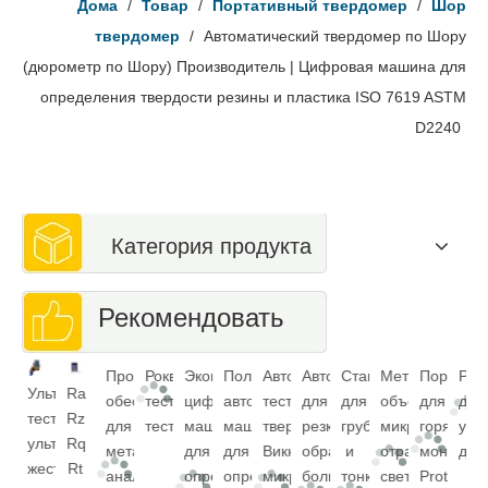
Дома
/
Товар
/
Портативный твердомер
/
Шор
твердомер
/
Автоматический твердомер по Шору
(дюрометр по Шору) Производитель | Цифровая машина для
определения твердости резины и пластика ISO 7619 ASTM
D2240
Категория продукта
Рекомендовать
Роквелл
Экономичная
Полностью
Автоматический
Автомат
Станок
Металлографическ
Порошок
Расходн
По
Ультразвуковой
Ra
Программное
тестирование
цифровая
автоматическая
тестер
для
для
объектив
для
детали
тес
тест
Rz
обеспечение
тестирования
машина
машина
твердости
резки
грубой
микроскопа
горячего
ультразв
жес
ультразвуковой
Rq
для
для
для
Виккерс
образца
и
отраженного
монтажа
дефекто
с
жесткости
Rt
металлографического
определения
определения
микро-
большого
тонкой
света
Protected
ко