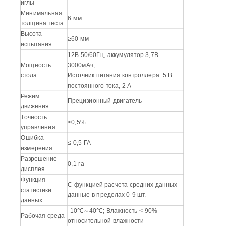
иглы
Минимальная
6 мм
толщина теста
Высота
≥60 мм
испытания
12В 50/60Гц, аккумулятор 3,7В
Мощность
3000мАч;
стола
Источник питания контроллера: 5 В
постоянного тока, 2 А
Режим
Прецизионный двигатель
движения
Точность
<0,5%
управления
Ошибка
≤ 0,5 ГА
измерения
Разрешение
0,1 га
дисплея
Функция
С функцией расчета средних данных
статистики
данные в пределах 0-9 шт.
данных
-10℃～40℃; Влажность < 90%
Рабочая среда
относительной влажности