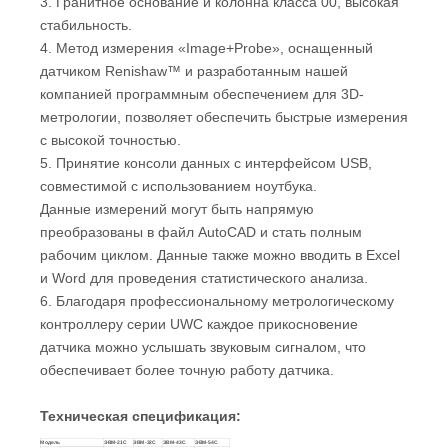
3. Гранитное основание и колонна класса 00, высокая
стабильность.
4. Метод измерения «Image+Probe», оснащенный
датчиком Renishaw™ и разработанным нашей
компанией программным обеспечением для 3D-
метрологии, позволяет обеспечить быстрые измерения
с высокой точностью.
5. Принятие консоли данных с интерфейсом USB,
совместимой с использованием ноутбука.
Данные измерений могут быть напрямую
преобразованы в файл AutoCAD и стать полным
рабочим циклом. Данные также можно вводить в Excel
и Word для проведения статистического анализа.
6. Благодаря профессиональному метрологическому
контроллеру серии UWC каждое прикосновение
датчика можно услышать звуковым сигналом, что
обеспечивает более точную работу датчика.
Техническая спецификация:
Модель
ЭВМ-21С
ЭВМ-32С
ЭВМ-43С
ЭВМ-54С