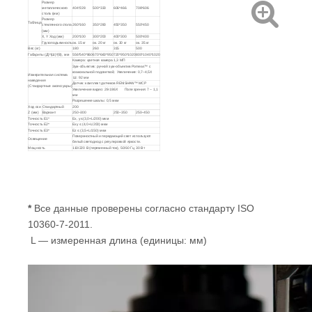
Размер
металлического
404*228
500*330
606*466
706*606
стола (мм)
Размер
Таблица
стеклянного стола
260*160
350*280
450*350
550*450
(мм)
X, Y Ход (мм)
200*100
300*200
400*300
500*400
Грузоподъемность
ок. 15 кг
ок. 20 кг
ок. 30 кг
ок. 35 кг
Вес (кг)
180
260
315
500
Габариты (Д)*(Ш)*(В), мм
556*540*860
670*660*950
720*950*1020
800*1040*1020
Камера: цветная камера 1,3 МП
Зум-объектив: ручной зум-объектив Pomeas™ с
коаксиальной подсветкой; Увеличение: 0,7~4,5X
Измерительная система
Ш: 92 мм
наведения
Датчик: комплект датчиков RENISHAW™ MCP
(Стандартные аксессуары)
Увеличение видео: 28-186X Поле зрения: 7 ~ 1,1
мм
Разрешение шкалы: 0,5 мкм
Ход оси
Стандартный
200
Z (мм)
Вариант
250~300
250~350
250~450
Точность Е1*
Ex, y ≤(3,0+L/200) мкм
Точность Е2*
Exy ≤ (4,0+L/200) мкм
Точность E3*
Ez ≤ (3,5+L/150) мкм
Поверхностный и передающий свет используют
Освещение
белый светодиод с регулировкой яркости.
Мощность
110/220 В (переменный ток), 50/60 Гц, 30 Вт
*
Все данные проверены согласно стандарту ISO
10360-7-2011.
L — измеренная длина (единицы: мм)