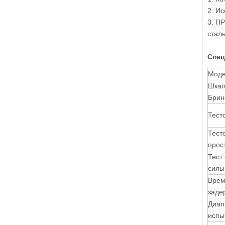
2. И
3. П
стал
Спец
Моде
Шка
Брин
Тест
Тест
прос
Тест
силы
Вре
заде
Диап
испы