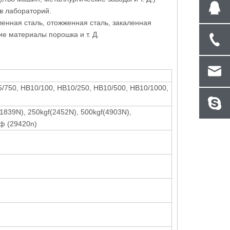
в лабораторий.
ная сталь, отожженная сталь, закаленная
е материалы порошка и т. Д.
B5/750, HB10/100, HB10/250, HB10/500, HB10/1000,
(1839N), 250kgf(2452N), 500kgf(4903N),
гф (29420n)