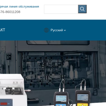
рячая линия обслуживания
576-86011208
АКТ
Pусский