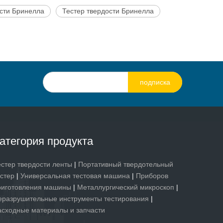
ости Бринелла
Тестер твердости Бринелла
подписка
атегория продукта
естер твердости ленты
|
Портативный твердотельный
естер
|
Универсальная тестовая машина
|
Приборов
риготовления машины
|
Металлургический микроскоп
|
еразрушительные инструменты тестирования
|
асходные материалы и запчасти