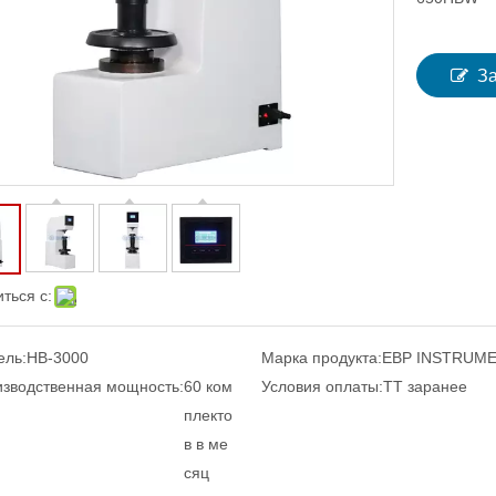
З
ться с:
ель:
HB-3000
Марка продукта:
EBP INSTRUM
зводственная мощность:
60 ком
Условия оплаты:
TT заранее
плекто
в в ме
сяц