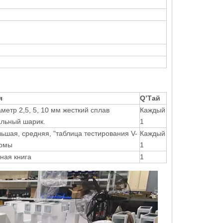
я
Q
’
Тай
метр 2,5, 5, 10 мм жесткий сплав
Каждый
льный шарик.
1
ьшая, средняя, ​​"таблица тестирования V-
Каждый
рмы
1
ная книга
1