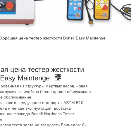
Хорошая цена тестер жесткости Brinell Easy Maintenge
ая цена тестер жесткости
l Easy Maintenge
рованная из структуры мертвых весов, новая
 нагрузочных ячейков более проще обслуживает
ое обслуживание;
оизводить следующие стандарты ASTM E10;
на и легкая эксплуатация, доставка
венно с завода Brinell Hardness Tester
r;
естов теста теста на твердость Бринелла: 8-