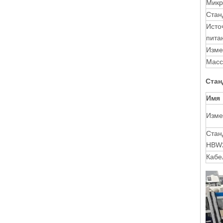
Микр
Стан
Исто
пита
Изме
Масс
Ста
Имя
Изме
Стан
HBW2
Кабе