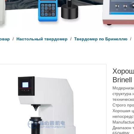
овар
/
Настольный твердомер
/
Твердомер по Бринеллю
/
Хорош
Brinel
Модернизи
структура
техническ
Строго пр
Хорошая це
непосредст
Manufactue
Диапазон т
650HBW