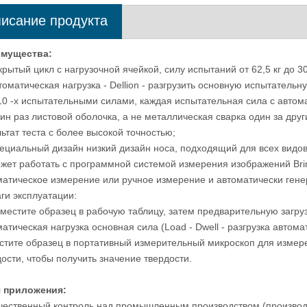
исание продукта
Полировальный станок для грубой и
Автоматическая
мущества:
м
тонкой шлифовки с одной плитой
подготовки метал
крытый цикл с нагрузочной ячейкой, силу испытаний от 62,5 кг до 30
образцов для гор
томатическая нагрузка - Dellion - разгрузить основную испытательн
 10 -х испытательными силами, каждая испытательная сила с авто
ин раз листовой оболочка, а не металлическая сварка один за друг
ьтат теста с более высокой точностью;
пециальный дизайн низкий дизайн носа, подходящий для всех видо
ожет работать с программной системой измерения изображений Brin
матическое измерение или ручное измерение и автоматически генер
ги эксплуатации:
оместите образец в рабочую таблицу, затем предварительную загруз
атическая нагрузка основная сила (Load - Dwell - разгрузка автома
стите образец в портативный измерительный микроскоп для измере
ости, чтобы получить значение твердости.
 приложения:
ачественный контроль над промышленным производством (производс