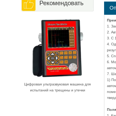
Рекомендовать
Оп
Прецизионный станок для резки
Преи
металлических образцов с поворотны
1. За
маховиком
2. Ав
3. С
4. Од
резул
5. С
6. М
авто
7. Ша
1) П
ьтразвуковая машина для
автом
й на трещины и утечки
поме
тверд
Поля
1. К