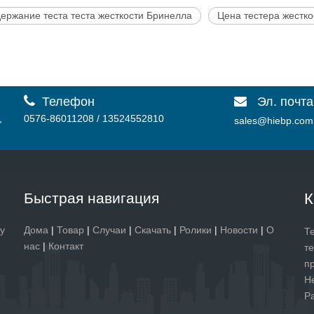
ержание теста теста жесткости Бринелла
Цена тестера жестк

Телефон
Эл. почта

,
0576-86011208 / 13524552810
sales@hiebp.com
Быстрая навигация
К
у
Дома
|
Товар
|
Случаи
|
Скачать
|
Ролики
|
Новости
|
О
Т
нас
|
Контакт
т
п
Н
Р