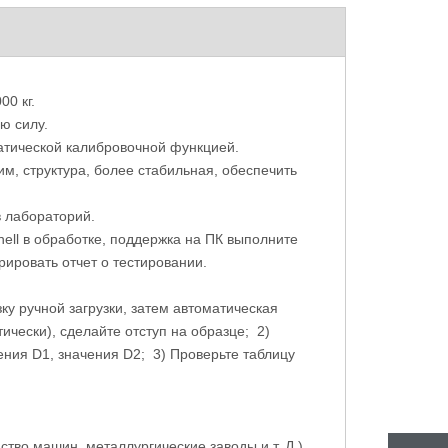
 машина для
Ультразвуковой толщиномер металла
Цифр
лографических
Толщиномер
конт
00 кг.
ячего монтажа
ую силу.
матической калибровочной функцией.
им, структура, более стабильная, обеспечить
в лабораторий.
ell в обработке, поддержка на ПК выполните
ировать отчет о тестировании.
ку ручной загрузки, затем автоматическая
тически), сделайте отступ на образце; 2)
ния D1, значения D2; 3) Проверьте таблицу
тво машин, металлургические заводы и т. Д.)