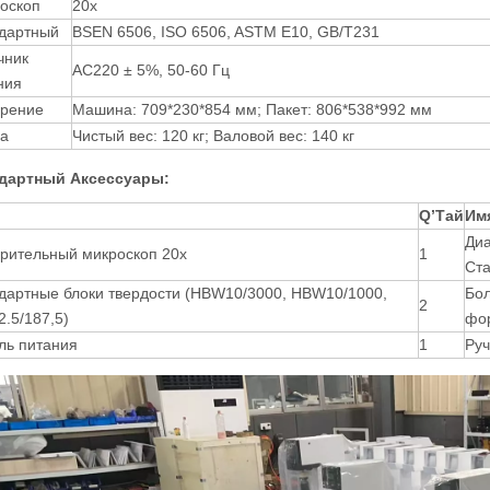
оскоп
20x
дартный
BSEN 6506, ISO 6506, ASTM E10, GB/T231
чник
AC220 ± 5%, 50-60 Гц
ния
рение
Машина: 709*230*854 мм; Пакет: 806*538*992 мм
а
Чистый вес: 120 кг; Валовой вес: 140 кг
ндартный
Аксессуары:
Q
’
Тай
Им
Диа
рительный микроскоп 20x
1
Ста
дартные блоки твердости (HBW10/3000, HBW10/1000,
Бол
2
.5/187,5)
фо
ль питания
1
Руч