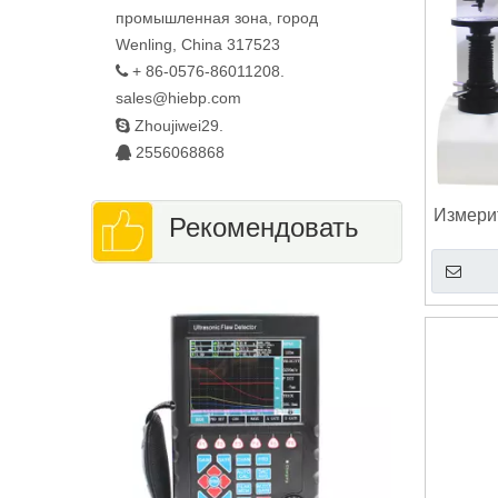
промышленная зона, город
Wenling, China 317523
+ 86-0576-86011208.

sales@hiebp.com

Zhoujiwei29.
2556068868

Измери
Рекомендовать
прог
встро
Тестер изме
поверхности 