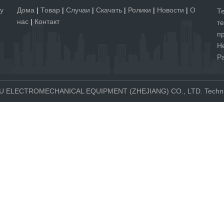
у
Дома
|
Товар
|
Случаи
|
Скачать
|
Ролики
|
Новости
|
О
Т
нас
|
Контакт
т
п
Н
Р
PU ELECTROMECHANICAL EQUIPMENT (ZHEJIANG) CO., LTD. Technic