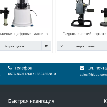
омичная цифровая машина
Гидравлический портат
определения твердости по
тестер жесткости Brinell 
Запрос цены
Запрос цены
Бринеллю eBRI-3000

Телефон
Эл. почта

,
0576-86011208 / 13524552810
sales@hiebp.com
Быстрая навигация
К