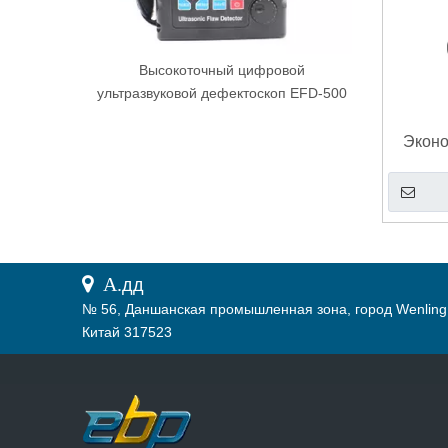
Высокоточный цифровой
ультразвуковой дефектоскоп EFD-500
Экон
для 
 А.
дд
№ 56, Даншанская промышленная зона, город Wenling
Китай 317523