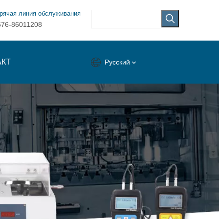
рячая линия обслуживания
576-86011208
АКТ
Pусский