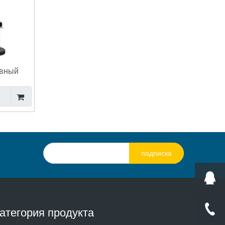
ивный
B-3000P
подписка
атегория продукта