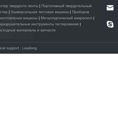
естер твердости ленты
|
Портативный твердотельный
естер
|
Универсальная тестовая машина
|
Приборов
риготовления машины
|
Металлургический микроскоп
|
еразрушительные инструменты тестирования
|
асходные материалы и запчасти
al support
:
Leadong