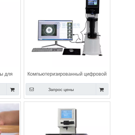
ы для
Компьютеризированный цифровой
nell ISO
твердомер по Бринеллю ASTM E10
Запрос цены
Метод испытания металла eBRI-
3000MTS