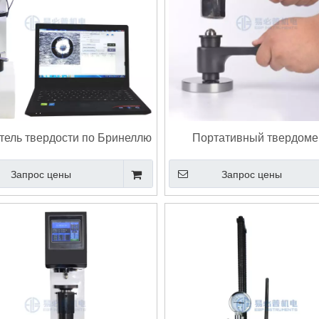
тель твердости по Бринеллю
Портативный твердоме
раммным управлением со
Бринеллю с ударным мол
Запрос цены
Запрос цены
енной камерой БС-3000АТ
рения шероховатости
Прецизионный станок для резки
Ра Рз с хорошей ценой
металлических образцов с поворотным
маховиком