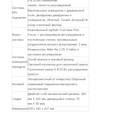
6 В 20 Вт, галогенная
лампа, легкость регулируемый
Система
Вертикальное освещение с диафрагмой
EPI-
поля, диафрагма диафрагмы и
подсветки
поляризатор, (Желтый, Синий, Зеленый) Ф
ильтр и матовый фильтр
Коаксиальный грубый / Система Fine
Фокус-
Focus, с регулируемым регулируемым и
система
постоянным стопом, минимальным
разделением мелкого фокусировки: 2 мкм.
Конденсатор Abbe Na.1.25. Стойка и
шестерня регулируемая
Система
Синий фильтр и матовый фильтр
освещения
Световой коллектор для галогенной лампы
передачи
Галогенная лампа 6 В 20 Вт, регулируемая
яркость
Четырехместный (4 отверстия) Обратный
Носовой
шариковый подшипник внутреннего
расположения
Двойной слой механический (размер: 185
стадия
мм X 140 мм, движущийся спектр: 75
мм X 50 мм)
Измерение
200 х 341 х 417 мм