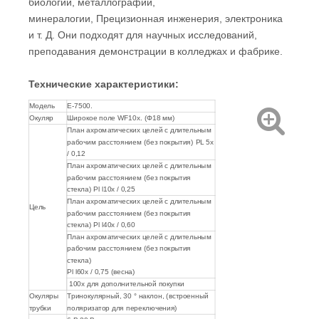
биологии, металлографии,
минералогии, Прецизионная инженерия, электроника
и т. Д. Они подходят для научных исследований,
преподавания демонстрации в колледжах и фабрике.
Технические характеристики
:
Модель
E-7500.
Окуляр
Широкое поле WF10x. (Φ18 мм)
План ахроматических целей с длительным
рабочим расстоянием (без покрытия) PL 5x
/ 0,12
План ахроматических целей с длительным
рабочим расстоянием (без покрытия
стекла) Pl l10x / 0,25
План ахроматических целей с длительным
Цель
рабочим расстоянием (без покрытия
стекла) Pl l40x / 0,60
План ахроматических целей с длительным
рабочим расстоянием (без покрытия
стекла)
Pl l60x / 0,75 (весна)
100x для дополнительной покупки
Окуляры
Тринокулярный, 30 ° наклон, (встроенный
трубки
поляризатор для переключения)